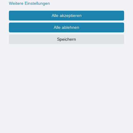
Weitere Einstellungen
Alle akzeptieren
Alle ablehnen
Conacord Decona Streifenvorhang
Conacord Decona Streifenvorhang
grau
multicolor
Speichern
22,90 € *
22,90 € *
Neu
Conacord Decona Vita | Türvorhang
CASA ALBI 2 Streifenvorhang
Streifenvorhang PVC
transparent weiß
Insektenschutz Vorhang