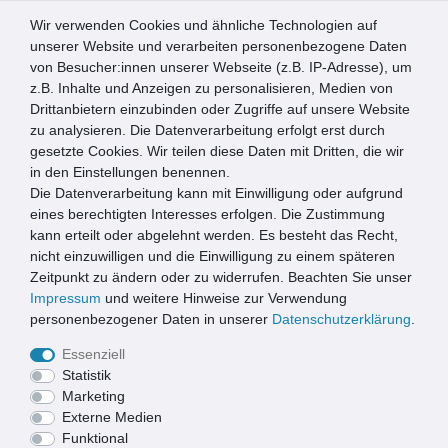
Wir verwenden Cookies und ähnliche Technologien auf
0
unserer Website und verarbeiten personenbezogene Daten
von Besucher:innen unserer Webseite (z.B. IP-Adresse), um
☰
z.B. Inhalte und Anzeigen zu personalisieren, Medien von
Drittanbietern einzubinden oder Zugriffe auf unsere Website
zu analysieren. Die Datenverarbeitung erfolgt erst durch
Wohnen & Freizeit
gesetzte Cookies. Wir teilen diese Daten mit Dritten, die wir
in den Einstellungen benennen.
WOHNEN & FREIZEIT
Die Datenverarbeitung kann mit Einwilligung oder aufgrund
eines berechtigten Interesses erfolgen. Die Zustimmung
kann erteilt oder abgelehnt werden. Es besteht das Recht,
Türvorhänge
Regale & Möbel
Hängematten & Schaukeln
nicht einzuwilligen und die Einwilligung zu einem späteren
Zeitpunkt zu ändern oder zu widerrufen. Beachten Sie unser
Impressum
und weitere Hinweise zur Verwendung
personenbezogener Daten in unserer
Daten­schutz­erklärung
.
Essenziell
Statistik
Marketing
Externe Medien
Funktional