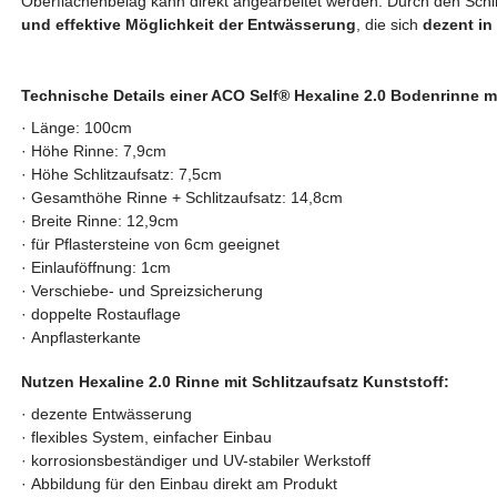
Oberflächenbelag kann direkt angearbeitet werden. Durch den Schli
und
effektive Möglichkeit der Entwässerung
, die sich
dezent in
Technische Details einer ACO Self
®
Hexaline 2.0 Bodenrinne mi
· Länge: 100cm
·
Höhe Rinne: 7,9cm
·
Höhe Schlitzaufsatz: 7,5cm
· Gesamthöhe Rinne + Schlitzaufsatz
: 14,8cm
·
Breite Rinne: 12,9cm
·
für Pflastersteine von 6cm geeignet
· Einlauföffnung: 1cm
·
Verschiebe- und Spreizsicherung
·
doppelte Rostauflage
·
Anpflasterkante
Nutzen Hexaline 2.0 Rinne mit Schlitzaufsatz Kunststoff:
·
dezente Entwässerung
·
flexibles System, einfacher Einbau
·
korrosionsbeständiger und UV-stabiler Werkstoff
·
Abbildung für den Einbau direkt am Produkt