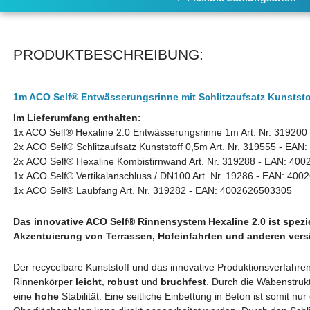
PRODUKTBESCHREIBUNG:
1m ACO
Self
®
Entwässerungsrinne mit Schlitzaufsatz Kunststof
Im Lieferumfang enthalten:
1x ACO
Self®
Hexaline 2.0 Entwässerungsrinne 1m Art. Nr. 319200
2x ACO Self® Schlitzaufsatz Kunststoff 0,5m Art. Nr. 319555 - EA
2x ACO
Self®
Hexaline Kombistirnwand Art. Nr. 319288
- EAN: 400
1x ACO Self® Vertikalanschluss / DN100 Art. Nr. 19286 - EAN:
4002
1x ACO Self® Laubfang Art. Nr. 319282 - EAN:
4002626503305
Das innovative ACO Self
®
Rinnensystem Hexaline 2.0 ist spezi
Akzentuierung von Terrassen, Hofeinfahrten und anderen vers
Der recycelbare Kunststoff und das innovative Produktionsverfahr
Rinnenkörper
leicht
,
robust
und
bruchfest
. Durch die Wabenstruk
eine
hohe
Stabilität. Eine seitliche Einbettung in Beton ist somit n