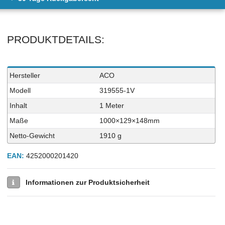
PRODUKTDETAILS:
Technisches
Wert
Hersteller
ACO
Merkmal
Modell
319555-1V
Inhalt
1 Meter
Maße
1000×129×148mm
Netto-Gewicht
1910 g
EAN:
4252000201420
Informationen zur Produktsicherheit