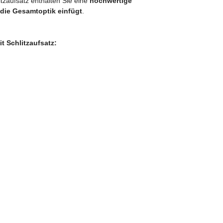
tzaufsatz enthalten Sie eine
hochwertige
 die Gesamtoptik einfügt
.
t Schlitzaufsatz: