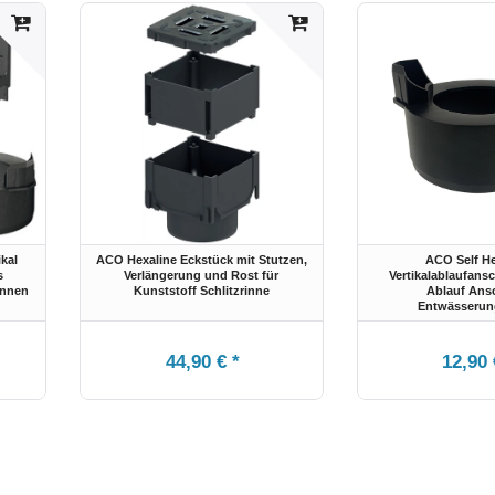
kal
ACO Hexaline Eckstück mit Stutzen,
ACO Self He
s
Verlängerung und Rost für
Vertikalablaufans
innen
Kunststoff Schlitzrinne
Ablauf Ans
Entwässerun
44,90 € *
12,90 