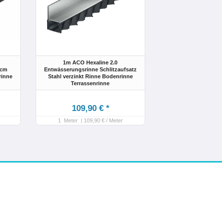
1m ACO Hexaline 2.0
0cm
Entwässerungsrinne Schlitzaufsatz
rinne
Stahl verzinkt Rinne Bodenrinne
Terrassenrinne
109,90 € *
1
Meter
| 109,90 € / Meter