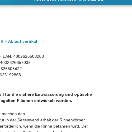
f + Ablauf vertikal
- EAN: 4002626503268
N: 4002626657039
2626505422
626192868
ell für die sichere Entwässerung und optische
iegelten Flächen entwickelt worden.
en machen den
tur in der Seitenwand erhält der Rinnenkörper
ur erforderlich, wenn die Rinne befahren wird. Der