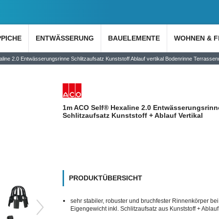
PPICHE
ENTWÄSSERUNG
BAUELEMENTE
WOHNEN & F
ine 2.0 Entwässerungsrinne Schlitzaufsatz Kunststoff Ablauf vertikal Bodenrinne Terrassen
1m ACO Self® Hexaline 2.0 Entwässerungsrinn
Schlitzaufsatz Kunststoff + Ablauf Vertikal
PRODUKTÜBERSICHT
sehr stabiler, robuster und bruchfester Rinnenkörper bei
Eigengewicht inkl. Schlitzaufsatz aus Kunststoff + Ablauf 