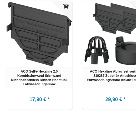
ACO Self® Hexaline 2.0
ACO Hexaline Ablaufset verti
Kombistirnwand Stirnwand
319287 Zubehör Anschlus
Rinnenabschluss Rinnen Endstück
Entwässerungsrinne Ablauf R
Entwässerungsrinne
17,90 € *
29,90 € *