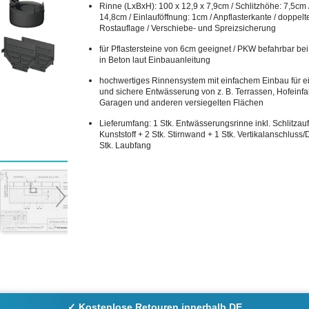
Rinne (LxBxH): 100 x 12,9 x 7,9cm / Schlitzhöhe: 7,5cm 
14,8cm / Einlauföffnung: 1cm / Anpflasterkante / doppelt
Rostauflage / Verschiebe- und Spreizsicherung
für Pflastersteine von 6cm geeignet / PKW befahrbar bei
in Beton laut Einbauanleitung
hochwertiges Rinnensystem mit einfachem Einbau für e
und sichere Entwässerung von z. B. Terrassen, Hofeinfa
Garagen und anderen versiegelten Flächen
Lieferumfang: 1 Stk. Entwässerungsrinne inkl. Schlitzau
Kunststoff + 2 Stk. Stirnwand + 1 Stk. Vertikalanschluss
Stk. Laubfang
✓ Kostenlose Retouren innerhalb DE