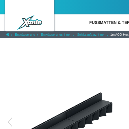
FUSSMATTEN & TE
Entwässerung
Entwässerungsrinnen
Schlitzaufsatzrinnen
1m ACO Hexal