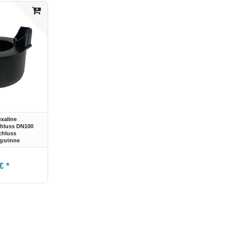
xaline
chluss DN100
chluss
gsrinne
€ *