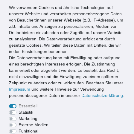
Wir verwenden Cookies und ähnliche Technologien auf
0
unserer Website und verarbeiten personenbezogene Daten
von Besucher:innen unserer Webseite (z.B. IP-Adresse), um
☰
z.B. Inhalte und Anzeigen zu personalisieren, Medien von
Drittanbietern einzubinden oder Zugriffe auf unsere Website
zu analysieren. Die Datenverarbeitung erfolgt erst durch
IMPRESSUM
gesetzte Cookies. Wir teilen diese Daten mit Dritten, die wir
in den Einstellungen benennen.
Die Datenverarbeitung kann mit Einwilligung oder aufgrund
eines berechtigten Interesses erfolgen. Die Zustimmung
kann erteilt oder abgelehnt werden. Es besteht das Recht,
nicht einzuwilligen und die Einwilligung zu einem späteren
Hans Peter Hommen
Zeitpunkt zu ändern oder zu widerrufen. Beachten Sie unser
Sonsbecker Str. 40
Impressum
und weitere Hinweise zur Verwendung
46509 Xanten
personenbezogener Daten in unserer
Daten­schutz­erklärung
.
Deutschland
Essenziell
Statistik
Tel.: 02801-8044751
Marketing
Fax: 02801 – 80 44 752
Externe Medien
E-Mail: info@xanie.eu
Funktional