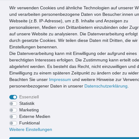
Wir verwenden Cookies und ähnliche Technologien auf unserer W
0
und verarbeiten personenbezogene Daten von Besucher:innen un
Webseite (z.B. IP-Adresse), um z.B. Inhalte und Anzeigen zu
☰
personalisieren, Medien von Drittanbietern einzubinden oder Zugri
auf unsere Website zu analysieren. Die Datenverarbeitung erfolgt 
durch gesetzte Cookies. Wir teilen diese Daten mit Dritten, die wir
Wohnen & Freizeit
Hängematten & Schaukeln
Gestelle &
Einstellungen benennen.
Die Datenverarbeitung kann mit Einwilligung oder aufgrund eines
GESTELLE & ZUBEHÖR
berechtigten Interesses erfolgen. Die Zustimmung kann erteilt ode
abgelehnt werden. Es besteht das Recht, nicht einzuwilligen und d
Einwilligung zu einem späteren Zeitpunkt zu ändern oder zu wider
Beachten Sie unser
Impressum
und weitere Hinweise zur Verwen
personenbezogener Daten in unserer
Daten­schutz­erklärung
.
Essenziell
Statistik
Marketing
Externe Medien
Funktional
Weitere Einstellungen