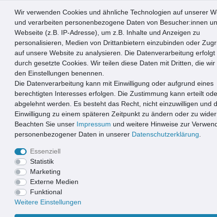
Wir verwenden Cookies und ähnliche Technologien auf unserer W
0
und verarbeiten personenbezogene Daten von Besucher:innen un
Webseite (z.B. IP-Adresse), um z.B. Inhalte und Anzeigen zu
☰
personalisieren, Medien von Drittanbietern einzubinden oder Zugri
auf unsere Website zu analysieren. Die Datenverarbeitung erfolgt 
durch gesetzte Cookies. Wir teilen diese Daten mit Dritten, die wir 
Entwässerung
Rohrverbinder / Elemente
Schellen / Span
den Einstellungen benennen.
Die Datenverarbeitung kann mit Einwilligung oder aufgrund eines
SCHELLEN / SPANNBÄNDER
berechtigten Interesses erfolgen. Die Zustimmung kann erteilt ode
abgelehnt werden. Es besteht das Recht, nicht einzuwilligen und d
Einwilligung zu einem späteren Zeitpunkt zu ändern oder zu wider
Beachten Sie unser
Impressum
und weitere Hinweise zur Verwen
personenbezogener Daten in unserer
Daten­schutz­erklärung
.
Essenziell
Statistik
Marketing
Externe Medien
Funktional
Weitere Einstellungen