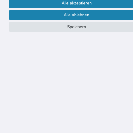
Alle akzeptieren
RUG Edelstahl Spannband Schelle
RUG Edelstahl Spannband Schelle
Alle ablehnen
42-50mm Schlauchschelle
53-63mm Schlauchschelle
Klemmschelle Rohrschelle
Klemmschelle Rohrschelle
Speichern
8,90 € *
8,90 € *
RUG Edelstahl Spannband Schelle
32-40mm Schlauchschelle
Klemmschelle Rohrschelle
8,90 € *