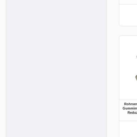
Rohrve
Gummimu
Reduz