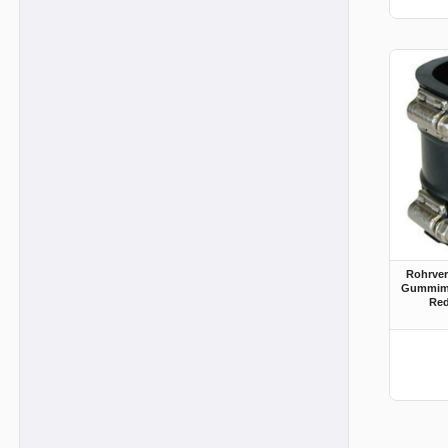
Rohrve
Gummimu
Red