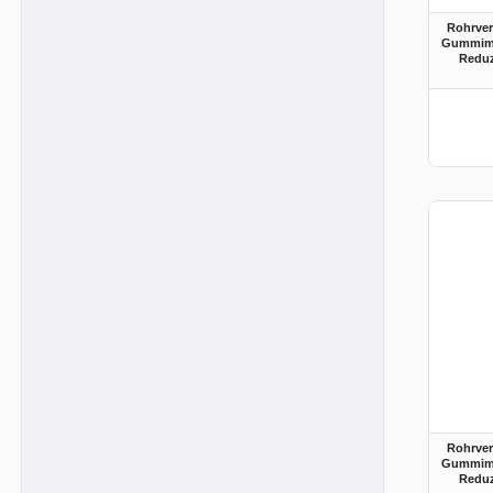
Rohrve
Gummimu
Reduz
Rohrve
Gummimu
Reduz