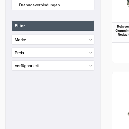
Dränageverbindungen
Filter
Rohrve
Gummimu
Reduzi
Marke
15
Preis
RUG-Self
Verfügbarkeit
€
―
€
Lieferbar
17
Übernehmen