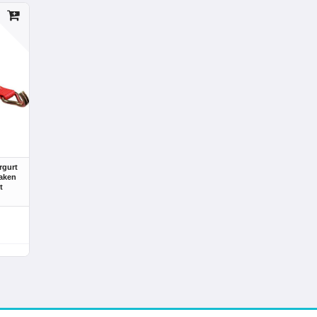
rgurt
aken
t