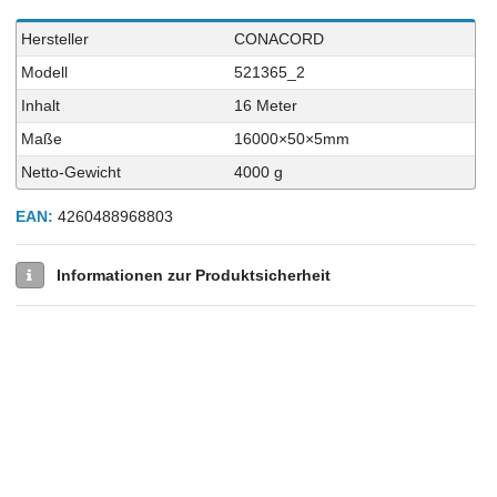
Technisches
Wert
Hersteller
CONACORD
Merkmal
Modell
521365_2
Inhalt
16 Meter
Maße
16000×50×5mm
Netto-Gewicht
4000 g
EAN:
4260488968803
Informationen zur Produktsicherheit