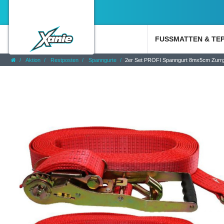
FUSSMATTEN & TE
Aktion
Restposten
Spanngurte
2er Set PROFI Spanngurt 8mx5cm Zurrg