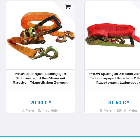
PROFI Spanngurt Ladungsgurt
PROFI Spanngurt 8mx5cm Zur
Sicherungsgurt 8mx50mm mit
Sicherungsgurt Ratsche + 2 H
Ratsche + Triangelhaken Zurrgurt
Ratschengurt Ladungsgur
29,90 € *
31,50 € *
8
Meter
| 3,74 € / Meter
8
Meter
| 3,94 € / Meter