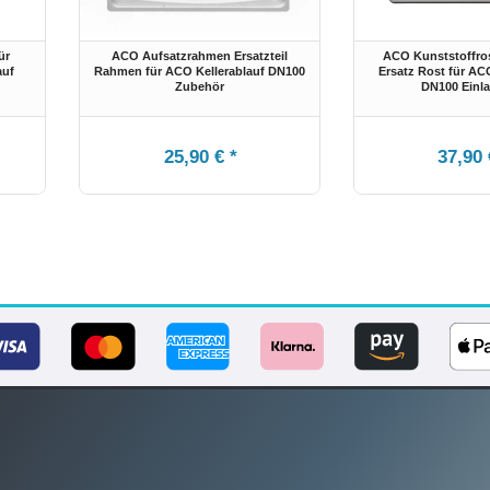
ür
ACO Aufsatzrahmen Ersatzteil
ACO Kunststoffros
auf
Rahmen für ACO Kellerablauf DN100
Ersatz Rost für AC
Zubehör
DN100 Einla
25,90 € *
37,90 