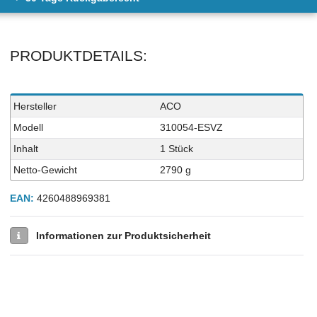
PRODUKTDETAILS:
Technisches
Wert
Hersteller
ACO
Merkmal
Modell
310054-ESVZ
Inhalt
1 Stück
Netto-Gewicht
2790 g
EAN:
4260488969381
Informationen zur Produktsicherheit