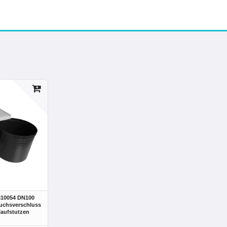
310054 DN100
uchsverschluss
laufstutzen