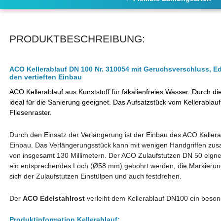
PRODUKTBESCHREIBUNG:
ACO Kellerablauf DN 100 Nr. 310054 mit Geruchsverschluss, Ed
den vertieften Einbau
ACO Kellerablauf
aus Kunststoff für fäkalienfreies Wasser.
Durch di
ideal für die Sanierung geeignet. Das Aufsatzstück vom Kellerablau
Fliesenraster.
Durch den Einsatz der Verlängerung ist der Einbau des ACO Kellerab
Einbau. Das Verlängerungsstück kann mit wenigen Handgriffen zu
von insgesamt 130 Millimetern. Der ACO Zulaufstutzen DN 50 eignet 
ein entsprechendes Loch (Ø58 mm) gebohrt werden, die Markierung 
sich der Zulaufstutzen Einstülpen und auch festdrehen.
Der
ACO Edelstahlrost
verleiht dem Kellerablauf DN100 ein beso
Produktinformation Kellerablauf: