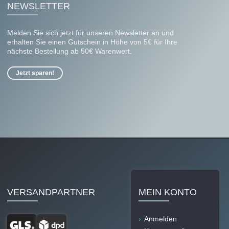
NEWSLETTER
Melden Sie sich jetzt für unseren Newsletter an und
erhalten Sie einen Gutschein in Höhe von 5€ für Ihre
nächste Bestellung ab 50€ Warenwert.
Jetzt sparen!
VERSANDPARTNER
MEIN KONTO
Anmelden