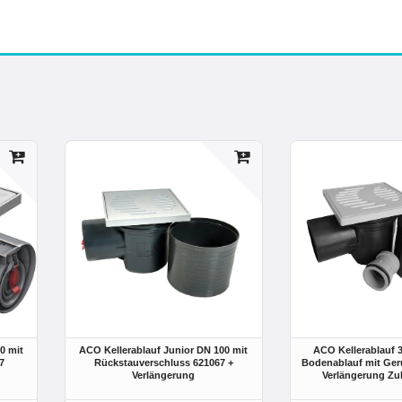
0 mit
ACO Kellerablauf Junior DN 100 mit
ACO Kellerablauf 
7
Rückstauverschluss 621067 +
Bodenablauf mit Ger
Verlängerung
Verlängerung Zu