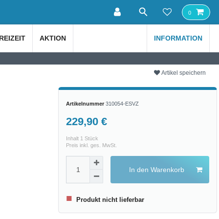
0
REIZEIT
AKTION
INFORMATION
Artikel speichern
Artikelnummer
310054-ESVZ
229,90 €
Inhalt
1
Stück
Preis inkl. ges. MwSt.
In den Warenkorb
■
Produkt nicht lieferbar