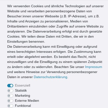
Wir verwenden Cookies und ähnliche Technologien auf unserer
0
Website und verarbeiten personenbezogene Daten von
Besucher:innen unserer Webseite (z.B. IP-Adresse), um z.B.
☰
Inhalte und Anzeigen zu personalisieren, Medien von
Drittanbietern einzubinden oder Zugriffe auf unsere Website zu
Artikel speichern
analysieren. Die Datenverarbeitung erfolgt erst durch gesetzte
Cookies. Wir teilen diese Daten mit Dritten, die wir in den
Einstellungen benennen.
Die Datenverarbeitung kann mit Einwilligung oder aufgrund
1m ACO Self® Hexaline 2.0 Entwässerungsrinne mit Stegrost
Stahl verzinkt
eines berechtigten Interesses erfolgen. Die Zustimmung kann
erteilt oder abgelehnt werden. Es besteht das Recht, nicht
einzuwilligen und die Einwilligung zu einem späteren Zeitpunkt
zu ändern oder zu widerrufen. Beachten Sie unser
Impressum
und weitere Hinweise zur Verwendung personenbezogener
Daten in unserer
Daten­schutz­erklärung
.
Essenziell
Statistik
Marketing
Externe Medien
Funktional