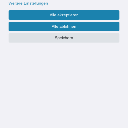
Weitere Einstellungen
Alle akzeptieren
Alle ablehnen
Speichern
E-COMMERCE VOM NIEDERRHEIN
Online-Händler seit 2012
Versand aus Deutschland
Mehr als 1.000 Produkte lagernd
Xanie
Sonsbecker Str. 40
46509 Xanten