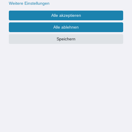
Weitere Einstellungen
Alle akzeptieren
Alle ablehnen
Speichern
E-COMMERCE VOM NIEDERRHEIN
Online-Händler seit 2012
Versand aus Deutschland
Mehr als 1.000 Produkte lagernd
Xanie
Sonsbecker Str. 40
46509 Xanten