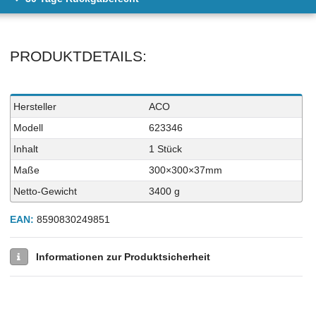
PRODUKTDETAILS:
Technisches
Wert
Hersteller
ACO
Merkmal
Modell
623346
Inhalt
1 Stück
Maße
300×300×37mm
Netto-Gewicht
3400 g
EAN:
8590830249851
Informationen zur Produktsicherheit