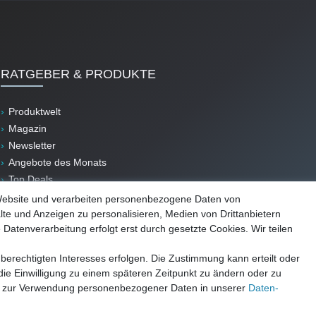
RATGEBER & PRODUKTE
Produktwelt
Magazin
Newsletter
Angebote des Monats
Top Deals
B-Ware
Website und verarbeiten personenbezogene Daten von
lte und Anzeigen zu personalisieren, Medien von Drittanbietern
 Datenverarbeitung erfolgt erst durch gesetzte Cookies. Wir teilen
berechtigten Interesses erfolgen. Die Zustimmung kann erteilt oder
die Einwilligung zu einem späteren Zeitpunkt zu ändern oder zu
e zur Verwendung personenbezogener Daten in unserer
Daten­
Impressum
AGB
Datenschutz
Widerrufsrecht
Vertrag widerrufen