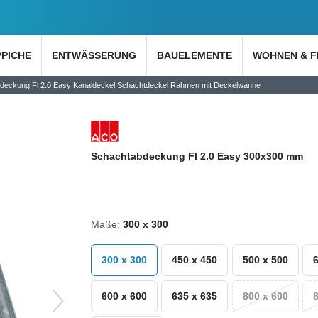
PPICHE
ENTWÄSSERUNG
BAUELEMENTE
WOHNEN & F
eckung Fl 2.0 Easy Kanaldeckel Schachtdeckel Rahmen mit Deckelwanne
Schachtabdeckung Fl 2.0 Easy 300x300 mm
Maße:
300 x 300
300 x 300
450 x 450
500 x 500
600 x 600
635 x 635
800 x 600