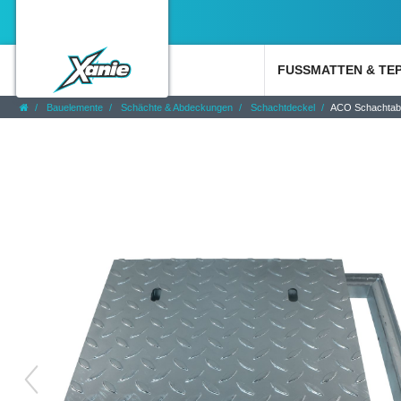
FUSSMATTEN & TE
Bauelemente
Schächte & Abdeckungen
Schachtdeckel
ACO Schachtabd