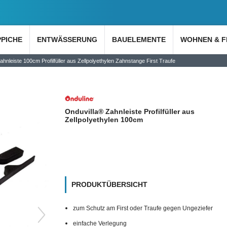
PPICHE
ENTWÄSSERUNG
BAUELEMENTE
WOHNEN & F
ahnleiste 100cm Profilfüller aus Zellpolyethylen Zahnstange First Traufe
Onduvilla® Zahnleiste Profilfüller aus
Zellpolyethylen 100cm
PRODUKTÜBERSICHT
zum Schutz am First oder Traufe gegen Ungeziefer
einfache Verlegung