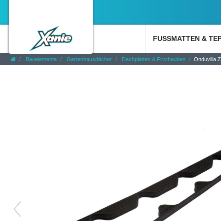
FUSSMATTEN & TE
Bauelemente
Gartenhausdächer
Dachplatten & Firsthauben
Onduvilla Z