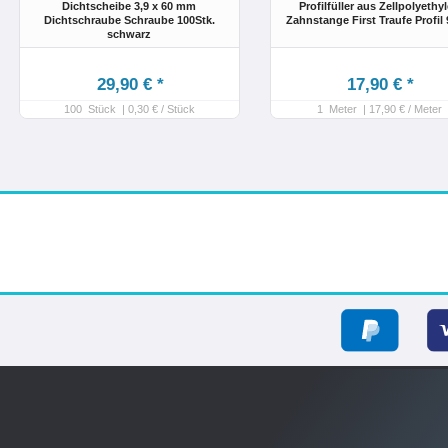
Dichtscheibe 3,9 x 60 mm
Profilfüller aus Zellpolyethy
Dichtschraube Schraube 100Stk.
Zahnstange First Traufe Profil 
schwarz
29,90 € *
17,90 € *
100
Stück
| 0,30 € / Stück
1
Meter
| 17,90 € / Meter