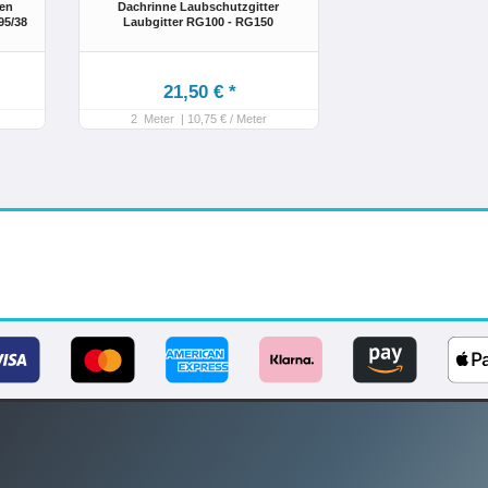
len
Dachrinne Laubschutzgitter
95/38
Laubgitter RG100 - RG150
21,50 € *
2
Meter
| 10,75 € / Meter