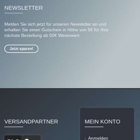
NEWSLETTER
Melden Sie sich jetzt für unseren Newsletter an und
erhalten Sie einen Gutschein in Höhe von 5€ für Ihre
nächste Bestellung ab 50€ Warenwert.
Jetzt sparen!
VERSANDPARTNER
MEIN KONTO
Anmelden