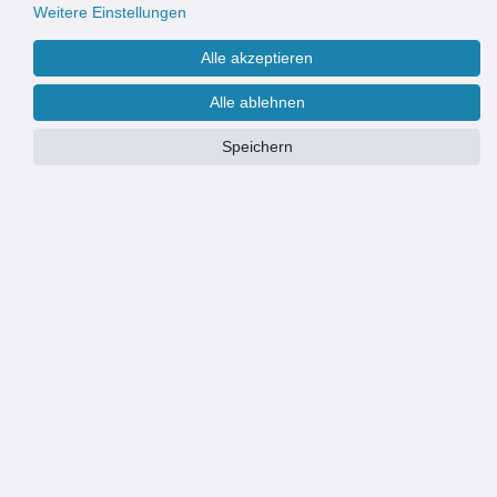
Weitere Einstellungen
Alle akzeptieren
Alle ablehnen
Speichern
Größe
Wir fertigen & liefern Eingangsmatten auch nach Maß
Weitere Informationen finden Sie
hier
.
PRODUKTÜBERSICHT
Emco Einbaurahmen 500/25 Zubehör zu Eingangsmatten DIPLOMAT
Materialstärke: 3 mm