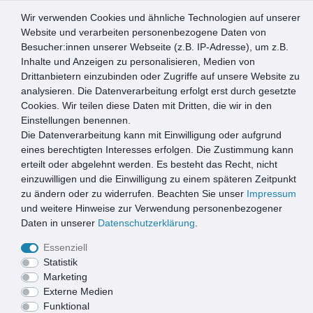
Wir verwenden Cookies und ähnliche Technologien auf unserer
0
Website und verarbeiten personenbezogene Daten von
Besucher:innen unserer Webseite (z.B. IP-Adresse), um z.B.
☰
Inhalte und Anzeigen zu personalisieren, Medien von
Drittanbietern einzubinden oder Zugriffe auf unsere Website zu
Artikel speichern
analysieren. Die Datenverarbeitung erfolgt erst durch gesetzte
Cookies. Wir teilen diese Daten mit Dritten, die wir in den
Einstellungen benennen.
Die Datenverarbeitung kann mit Einwilligung oder aufgrund
ACO Junior Prüfrohr DN110
eines berechtigten Interesses erfolgen. Die Zustimmung kann
erteilt oder abgelehnt werden. Es besteht das Recht, nicht
einzuwilligen und die Einwilligung zu einem späteren Zeitpunkt
zu ändern oder zu widerrufen. Beachten Sie unser
Impressum
und weitere Hinweise zur Verwendung personenbezogener
Daten in unserer
Daten­schutz­erklärung
.
Essenziell
Statistik
Marketing
Externe Medien
Funktional