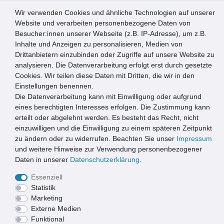
Wir verwenden Cookies und ähnliche Technologien auf unserer
0
Website und verarbeiten personenbezogene Daten von
Besucher:innen unserer Webseite (z.B. IP-Adresse), um z.B.
☰
Inhalte und Anzeigen zu personalisieren, Medien von
Drittanbietern einzubinden oder Zugriffe auf unsere Website zu
Artikel speichern
analysieren. Die Datenverarbeitung erfolgt erst durch gesetzte
Cookies. Wir teilen diese Daten mit Dritten, die wir in den
Einstellungen benennen.
Die Datenverarbeitung kann mit Einwilligung oder aufgrund
3x1m ACO Self® Hexaline 2.0 Entwässerungsrinne mit
Stegrost Längststab Edelstahl + Ablauf Vertikal
eines berechtigten Interesses erfolgen. Die Zustimmung kann
erteilt oder abgelehnt werden. Es besteht das Recht, nicht
einzuwilligen und die Einwilligung zu einem späteren Zeitpunkt
zu ändern oder zu widerrufen. Beachten Sie unser
Impressum
und weitere Hinweise zur Verwendung personenbezogener
Daten in unserer
Daten­schutz­erklärung
.
Essenziell
Statistik
Marketing
Externe Medien
Funktional