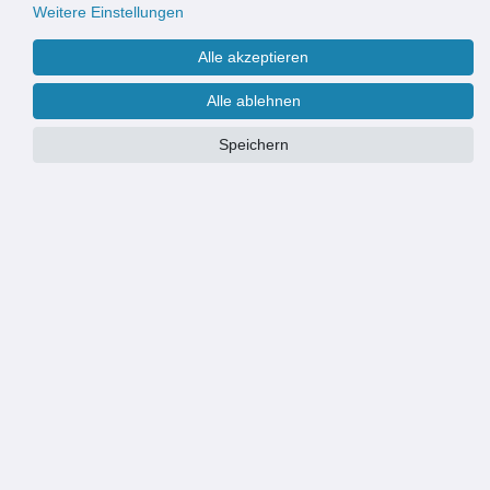
Weitere Einstellungen
Alle akzeptieren
Alle ablehnen
Speichern
PRODUKTÜBERSICHT
sehr stabiler, robuster und bruchfester Rinnenkörper inklusive 2
Gussroste á 0,5m + Ablauf vertikal
Länge: 100cm x Höhe: 7,9cm x Breite: 12,9cm / Frostbeständig /
Einlauföffnung: 1,2 cm / Einlaufquerschnitt: 470cm²/m
PKW befahrbar bei Einbettung in Beton laut Einbauanleitung / hohe
Standsicherheit auch auf Sand (für begehbare Anwendung) / doppelte
Rostauflage / Verschiebe- und Spreizsicherung /