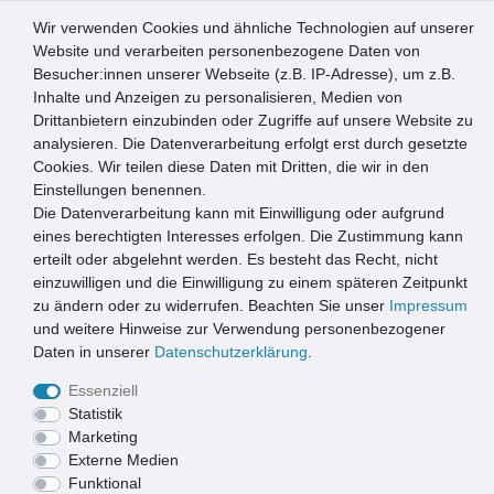
Wir verwenden Cookies und ähnliche Technologien auf unserer
0
Website und verarbeiten personenbezogene Daten von
Besucher:innen unserer Webseite (z.B. IP-Adresse), um z.B.
☰
Inhalte und Anzeigen zu personalisieren, Medien von
Drittanbietern einzubinden oder Zugriffe auf unsere Website zu
Artikel speichern
analysieren. Die Datenverarbeitung erfolgt erst durch gesetzte
Cookies. Wir teilen diese Daten mit Dritten, die wir in den
Einstellungen benennen.
Die Datenverarbeitung kann mit Einwilligung oder aufgrund
3x1m ACO Self® Hexaline 2.0 Entwässerungsrinne mit 2
Gussrosten á 50cm + Ablauf Vertikal
eines berechtigten Interesses erfolgen. Die Zustimmung kann
erteilt oder abgelehnt werden. Es besteht das Recht, nicht
einzuwilligen und die Einwilligung zu einem späteren Zeitpunkt
zu ändern oder zu widerrufen. Beachten Sie unser
Impressum
und weitere Hinweise zur Verwendung personenbezogener
Daten in unserer
Daten­schutz­erklärung
.
Essenziell
Statistik
Marketing
Externe Medien
Funktional