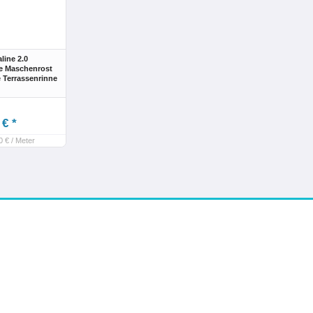
ine 2.0
e Maschenrost
 Terrassenrinne
 € *
0 € / Meter