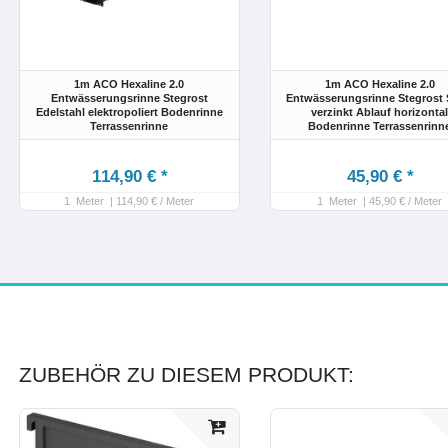
1m ACO Hexaline 2.0
1m ACO Hexaline 2.0
Entwässerungsrinne Stegrost
Entwässerungsrinne Stegrost 
Edelstahl elektropoliert Bodenrinne
verzinkt Ablauf horizonta
Terrassenrinne
Bodenrinne Terrassenrinn
114,90 € *
45,90 € *
1
Meter
| 114,90 € / Meter
1
Meter
| 45,90 € / Meter
ZUBEHÖR ZU DIESEM PRODUKT: