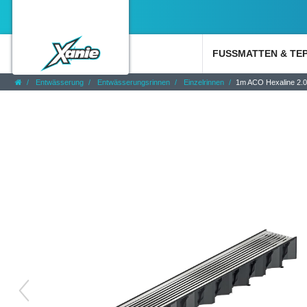
FUSSMATTEN & TE
Entwässerung
Entwässerungsrinnen
Einzelrinnen
1m ACO Hexaline 2.0 