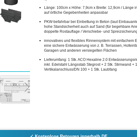
Länge: 100cm x Höhe: 7,9cm x Breite: 12,9cm / Länge in
auf örtliche Gegebenheiten anpassbar
PKW-befahrbar bei Einbettung in Beton (laut Einbauanle
hohe Standsicherheit auch auf Sand (für begehbare An
doppelte Rostauflage / Verschiebe- und Spreizsicherun
innovatives und flexibles Rinnensystem mit einfachem E
eine sichere Entwässerung von z. B. Terrassen, Hofeinfa
Garagen und anderen versiegelten Flächen
Lieferumfang: 1 Stk. ACO Hexaline 2.0 Entwässerungsr
inkl. Edelstahl Längsstab Stegrost + 2 Stk. Stirnwand + 1
Vertikalanschluss/DN 100 + 1 Stk. Laubfang
✓ Kostenlose Retouren innerhalb DE