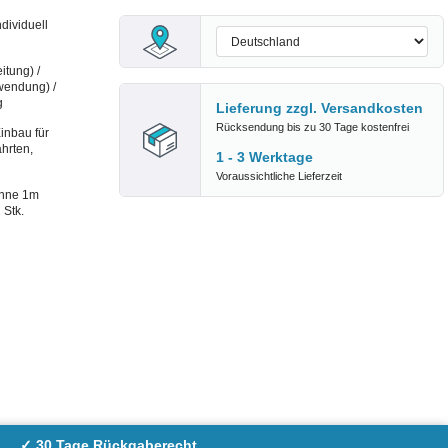
dividuell
itung) /
wendung) /
g
Lieferung zzgl.
Versandkosten
Rücksendung bis zu 30 Tage kostenfrei
inbau für
hrten,
1 - 3 Werktage
Voraussichtliche Lieferzeit
inne 1m
 Stk.
✓ 30 Tage Rückgaberecht