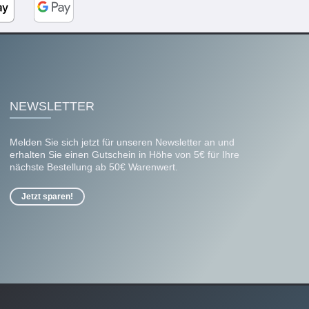
NEWSLETTER
Melden Sie sich jetzt für unseren Newsletter an und
erhalten Sie einen Gutschein in Höhe von 5€ für Ihre
nächste Bestellung ab 50€ Warenwert.
Jetzt sparen!