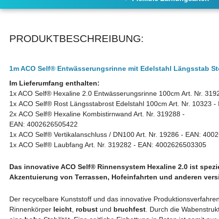
PRODUKTBESCHREIBUNG:
1m ACO Self® Entwässerungsrinne mit Edelstahl Längsstab S
Im Lieferumfang enthalten:
1x ACO
Self®
Hexaline 2.0 Entwässerungsrinne 100cm Art. Nr. 3
1x ACO
Self®
Rost Längsstabrost Edelstahl 100cm Art. Nr. 10323
2x ACO
Self®
Hexaline Kombistirnwand Art. Nr. 319288
-
EAN: 4002626505422
1x ACO Self® Vertikalanschluss / DN100 Art. Nr. 19286 - EAN:
4002
1x ACO Self® Laubfang Art. Nr. 319282 - EAN:
4002626503305
Das innovative ACO Self® Rinnensystem Hexaline 2.0 ist spezi
Akzentuierung von Terrassen, Hofeinfahrten und anderen vers
Der recycelbare Kunststoff und das innovative Produktionsverfahr
Rinnenkörper
leicht
,
robust
und
bruchfest
. Durch die Wabenstruk