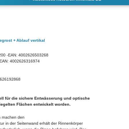
tegrost
+ Ablauf vertikal
19200 -EAN: 4002626503268
 - EAN: 4002626316974
626192868
ell für die sichere Entwässerung und optische
iegelten Flächen entwickelt worden.
en machen den
tur in der Seitenwand erhält der Rinnenkörper