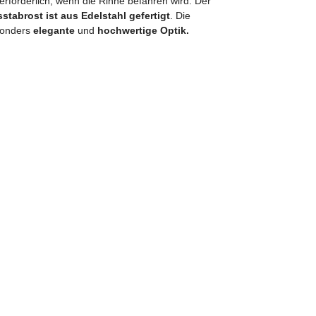
ur erforderlich, wenn die Rinne befahren wird. Der
stabrost ist aus Edelstahl gefertigt
.
Die
esonders
elegante
und
hochwertige Optik.