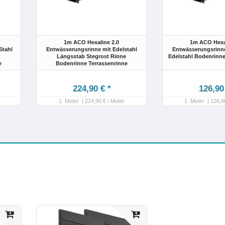
1m ACO Hexaline 2.0
1m ACO Hexal
Stahl
Entwässerungsrinne mit Edelstahl
Entwässerungsrinn
l
Längsstab Stegrost Rinne
Edelstahl Bodenrinne
e
Bodenrinne Terrassenrinne
224,90 € *
126,90
1
Meter
| 224,90 € / Meter
1
Meter
| 126,9