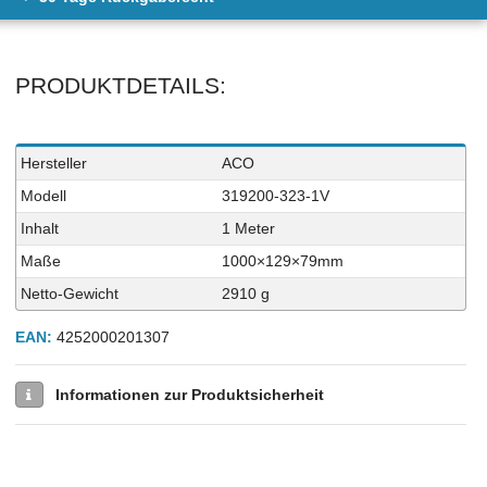
PRODUKTDETAILS:
Technisches
Wert
Hersteller
ACO
Merkmal
Modell
319200-323-1V
Inhalt
1 Meter
Maße
1000×129×79mm
Netto-Gewicht
2910 g
EAN:
4252000201307
Informationen zur Produktsicherheit