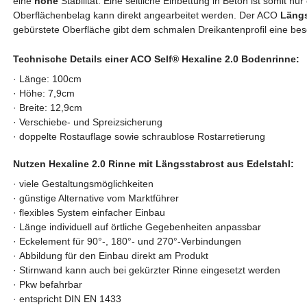
eine
hohe
Stabilität. Eine seitliche Einbettung in Beton ist somit n
Oberflächenbelag kann direkt angearbeitet werden. Der ACO
Längs
gebürstete Oberfläche gibt dem schmalen Dreikantenprofil eine b
Technische Details einer ACO Self® Hexaline 2.0 Bodenrinne:
· Länge: 100cm
· Höhe: 7,9cm
· Breite: 12,9cm
· Verschiebe- und Spreizsicherung
· doppelte Rostauflage sowie schraublose Rostarretierung
Nutzen Hexaline 2.0 Rinne mit
Längsstabrost aus Edelstahl
:
· viele Gestaltungsmöglichkeiten
· günstige Alternative vom Marktführer
· flexibles System einfacher Einbau
· Länge individuell auf örtliche Gegebenheiten anpassbar
· Eckelement für 90°-, 180°- und 270°-Verbindungen
· Abbildung für den Einbau direkt am Produkt
· Stirnwand kann auch bei gekürzter Rinne eingesetzt werden
· Pkw befahrbar
· entspricht DIN EN 1433