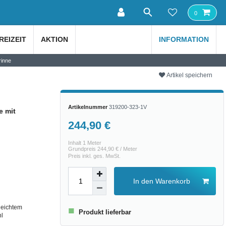
0
REIZEIT
AKTION
INFORMATION
rinne
Artikel speichern
Artikelnummer
319200-323-1V
e mit
244,90 €
Inhalt
1
Meter
Grundpreis
244,90 € / Meter
Preis inkl. ges. MwSt.
In den Warenkorb
 leichtem
■
Produkt lieferbar
hl