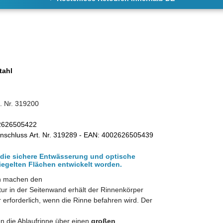
tahl
. Nr. 319200
02626505422
Anschluss Art. Nr. 319289 - EAN: 4002626505439
r die sichere Entwässerung und optische
iegelten Flächen entwickelt worden.
en machen den
tur in der Seitenwand erhält der Rinnenkörper
ur erforderlich, wenn die Rinne befahren wird. Der
en die Ablaufrinne über einen
großen