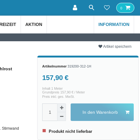
0
REIZEIT
AKTION
INFORMATION
Artikel speichern
Artikelnummer
319200-312-1H
hlrost
157,90 €
Inhalt
1
Meter
Grundpreis
157,90 € / Meter
Preis inkl. ges. MwSt.
In den Warenkorb
. Stirnwand
■
Produkt nicht lieferbar