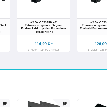
1m ACO Hexaline 2.0
1m ACO Hexal
Stahl
Entwässerungsrinne Stegrost
Entwässerungsrinn
l
Edelstahl elektropoliert Bodenrinne
Edelstahl Bodenrinne
e
Terrassenrinne
114,90 € *
126,90
1
Meter
| 114,90 € / Meter
1
Meter
| 126,9