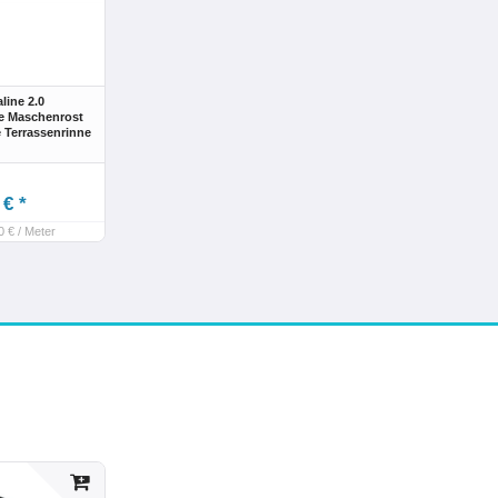
ine 2.0
e Maschenrost
 Terrassenrinne
 € *
0 € / Meter