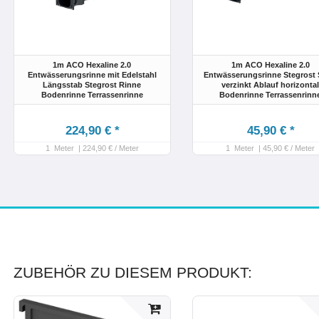
1m ACO Hexaline 2.0
1m ACO Hexaline 2.0
Entwässerungsrinne mit Edelstahl
Entwässerungsrinne Stegrost 
Längsstab Stegrost Rinne
verzinkt Ablauf horizonta
Bodenrinne Terrassenrinne
Bodenrinne Terrassenrinn
224,90 € *
45,90 € *
1
Meter
| 224,90 € / Meter
1
Meter
| 45,90 € / Meter
ZUBEHÖR ZU DIESEM PRODUKT: