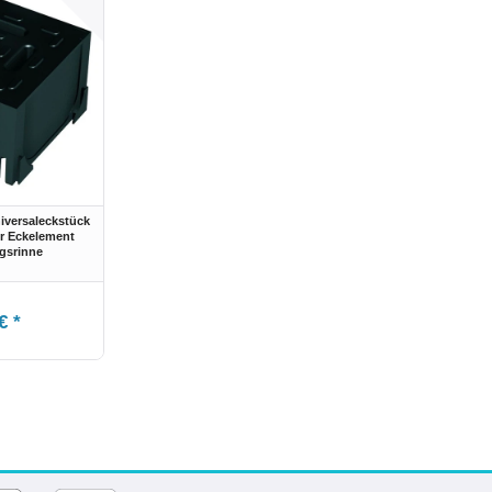
iversaleckstück
r Eckelement
gsrinne
€ *