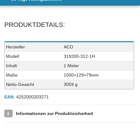
PRODUKTDETAILS:
Technisches
Wert
Hersteller
ACO
Merkmal
Modell
319200-312-1H
Inhalt
1 Meter
Maße
1000×129×79mm
Netto-Gewicht
3059 g
EAN:
4252000203271
Informationen zur Produktsicherheit