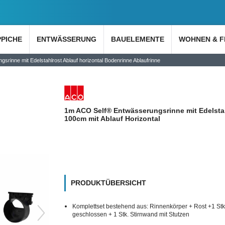
PPICHE
ENTWÄSSERUNG
BAUELEMENTE
WOHNEN & F
rinne mit Edelstahlrost Ablauf horizontal Bodenrinne Ablaufrinne
1m ACO Self® Entwässerungsrinne mit Edelsta
100cm mit Ablauf Horizontal
PRODUKTÜBERSICHT
Komplettset bestehend aus: Rinnenkörper + Rost +1 Stk
geschlossen + 1 Stk. Stirnwand mit Stutzen