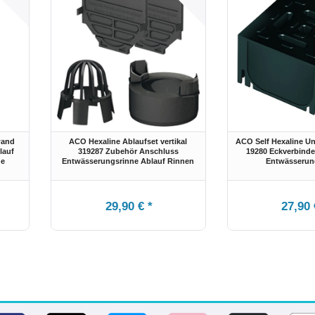
wand
ACO Hexaline Ablaufset vertikal
ACO Self Hexaline Un
lauf
319287 Zubehör Anschluss
19280 Eckverbinde
ne
Entwässerungsrinne Ablauf Rinnen
Entwässerun
29,90 € *
27,90 