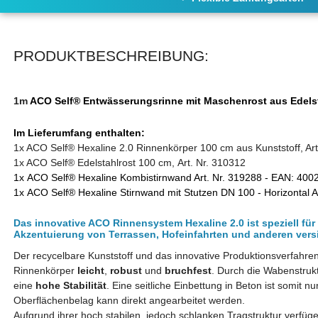
PRODUKTBESCHREIBUNG:
1m
ACO
Self
®
Entwässerungsrinne mit Maschenrost aus Edels
Im Lieferumfang enthalten:
1x ACO Self® Hexaline 2.0 Rinnenkörper 100 cm aus Kunststoff, Art
1x ACO Self® Edelstahlrost 100 cm, Art. Nr. 310312
1x ACO Self® Hexaline Kombistirnwand Art. Nr. 319288 - EAN: 40
1x ACO Self® Hexaline Stirnwand mit Stutzen DN 100 - Horizontal 
Das innovative ACO Rinnensystem Hexaline 2.0 ist speziell fü
Akzentuierung von Terrassen, Hofeinfahrten und anderen vers
Der recycelbare Kunststoff und das innovative Produktionsverfahr
Rinnenkörper
leicht
,
robust
und
bruchfest
. Durch die Wabenstruk
eine
hohe Stabilität
. Eine seitliche Einbettung in Beton ist somit n
Oberflächenbelag kann direkt angearbeitet werden.
Aufgrund ihrer hoch stabilen, jedoch schlanken Tragstruktur verfüg