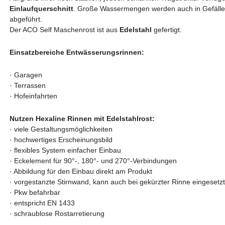
Einlaufquerschnitt
. Große Wassermengen werden auch in Gefällesi
abgeführt.
Der ACO Self Maschenrost ist aus
Edelstahl
gefertigt.
Einsatzbereiche Entwässerungsrinnen:
·
Garagen
·
Terrassen
·
Hofeinfahrten
Nutzen Hexaline Rinnen mit Edelstahlrost:
·
viele Gestaltungsmöglichkeiten
·
hochwertiges Erscheinungsbild
·
flexibles System einfacher Einbau
·
Eckelement für 90°-, 180°- und 270°-Verbindungen
·
Abbildung für den Einbau direkt am Produkt
·
vorgestanzte Stirnwand, kann auch bei gekürzter Rinne eingesetz
·
Pkw befahrbar
·
entspricht EN 1433
·
schraublose Rostarretierung