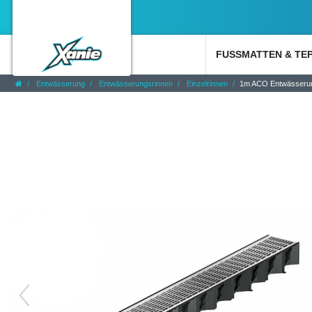
FUSSMATTEN & TE
Entwässerung
Entwässerungsrinnen
Einzelrinnen
1m ACO Entwässerungs