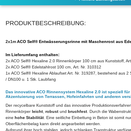
PRODUKTBESCHREIBUNG:
2x1m
ACO
Self
®
Entwässerungsrinne mit Maschenrost aus Ede
Im Lieferumfang enthalten:
2x ACO Self® Hexaline 2.0 Rinnenkörper 100 cm aus Kunststoff, Art
2x ACO
Self® Edelstahlrost 100 cm, Art. Nr.
310312
1x
ACO Self® Hexaline Ablaufset Art. Nr. 319287, bestehend aus 2 S
/ DN100 u. 1 Stk. Laubfang
Das innovative ACO Rinnensystem Hexaline 2.0 ist speziell fü
Akzentuierung von Terrassen, Hofeinfahrten und anderen vers
Der recycelbare Kunststoff und das innovative Produktionsverfahr
Rinnenkörper
leicht
,
robust
und
bruchfest
. Durch die Wabenstruk
eine
hohe Stabilität
. Eine seitliche Einbettung in Beton ist somit n
Oberflächenbelag kann direkt angearbeitet werden.
A
ufgrund ihrer hoch stabilen, jedoch schlanken Tragstruktur verfüg