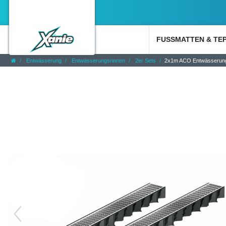
FUSSMATTEN & TE
Entwässerung
Entwässerungsrinnen
2er Sets
2x1m ACO Entwässerungsri