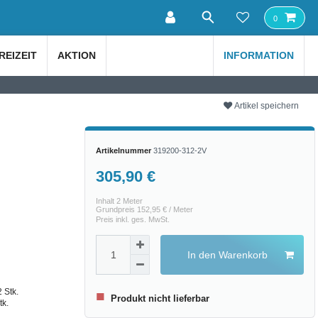
0
REIZEIT
AKTION
INFORMATION
Artikel speichern
Artikelnummer
319200-312-2V
305,90 €
Inhalt
2
Meter
Grundpreis
152,95 € / Meter
Preis inkl. ges. MwSt.
In den Warenkorb
 Stk.
■
Produkt nicht lieferbar
tk.