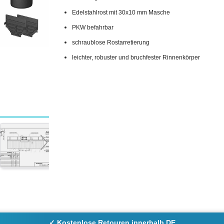
Edelstahlrost mit 30x10 mm Masche
PKW befahrbar
schraublose Rostarretierung
leichter, robuster und bruchfester Rinnenkörper
✓ Kostenlose Retouren innerhalb DE