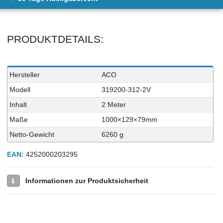
PRODUKTDETAILS:
Technisches
Wert
Hersteller
ACO
Merkmal
Modell
319200-312-2V
Inhalt
2 Meter
Maße
1000×129×79mm
Netto-Gewicht
6260 g
EAN:
4252000203295
Informationen zur Produktsicherheit