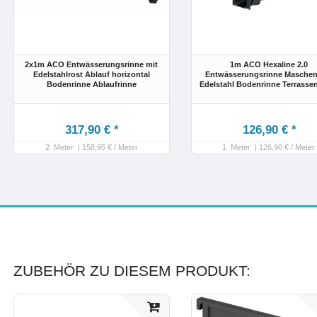
2x1m ACO Entwässerungsrinne mit
1m ACO Hexaline 2.0
Edelstahlrost Ablauf horizontal
Entwässerungsrinne Maschen
Bodenrinne Ablaufrinne
Edelstahl Bodenrinne Terrasse
317,90 € *
126,90 € *
2
Meter
| 158,95 € / Meter
1
Meter
| 126,90 € / Meter
ZUBEHÖR ZU DIESEM PRODUKT: