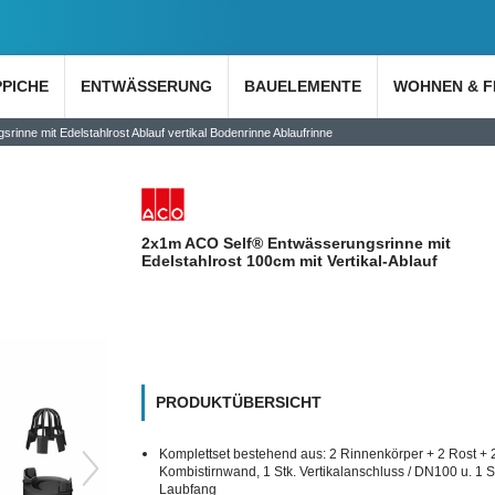
PPICHE
ENTWÄSSERUNG
BAUELEMENTE
WOHNEN & F
nne mit Edelstahlrost Ablauf vertikal Bodenrinne Ablaufrinne
2x1m ACO Self® Entwässerungsrinne mit
Edelstahlrost 100cm mit Vertikal-Ablauf
PRODUKTÜBERSICHT
Komplettset bestehend aus: 2 Rinnenkörper + 2 Rost + 2
Kombistirnwand, 1 Stk. Vertikalanschluss / DN100 u. 1 S
Laubfang