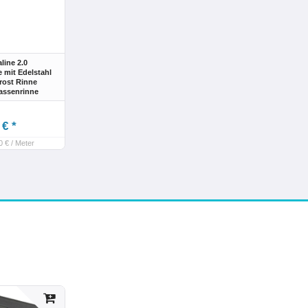
ine 2.0
 mit Edelstahl
rost Rinne
assenrinne
 € *
0 € / Meter