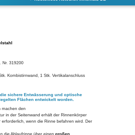
lstahl
. Nr. 319200
tk. Kombistirnwand, 1 Stk. Vertikalanschluss
r die sichere Entwässerung und optische
iegelten Flächen entwickelt worden.
en machen den
tur in der Seitenwand erhält der Rinnenkörper
ur erforderlich, wenn die Rinne befahren wird. Der
en die Ablaufrinne über einen
großen