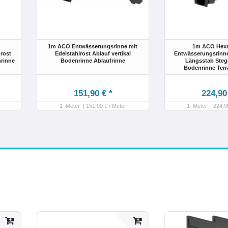
1m ACO Entwässerungsrinne mit
1m ACO Hexal
rost
Edelstahlrost Ablauf vertikal
Entwässerungsrinne
nrinne
Bodenrinne Ablaufrinne
Längsstab Steg
Bodenrinne Terr
151,90 € *
224,90
1
Meter
| 151,90 € / Meter
1
Meter
| 224,9