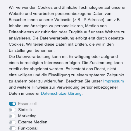
Wir verwenden Cookies und ähnliche Technologien auf unserer
0
Website und verarbeiten personenbezogene Daten von
Besucher:innen unserer Webseite (z.B. IP-Adresse), um z.B.
☰
Inhalte und Anzeigen zu personalisieren, Medien von
Drittanbietern einzubinden oder Zugriffe auf unsere Website zu
Artikel speichern
analysieren. Die Datenverarbeitung erfolgt erst durch gesetzte
Cookies. Wir teilen diese Daten mit Dritten, die wir in den
Einstellungen benennen.
Die Datenverarbeitung kann mit Einwilligung oder aufgrund
ACO Self® Schlitzaufsatz Stahl verzinkt | Länge: 85 cm -
Breite: 11,8 cm
eines berechtigten Interesses erfolgen. Die Zustimmung kann
erteilt oder abgelehnt werden. Es besteht das Recht, nicht
einzuwilligen und die Einwilligung zu einem späteren Zeitpunkt
zu ändern oder zu widerrufen. Beachten Sie unser
Impressum
und weitere Hinweise zur Verwendung personenbezogener
Daten in unserer
Daten­schutz­erklärung
.
Essenziell
Statistik
Marketing
Externe Medien
Funktional