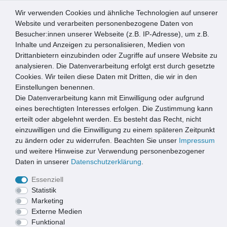
Wir verwenden Cookies und ähnliche Technologien auf unserer
0
Website und verarbeiten personenbezogene Daten von
Besucher:innen unserer Webseite (z.B. IP-Adresse), um z.B.
☰
Inhalte und Anzeigen zu personalisieren, Medien von
Drittanbietern einzubinden oder Zugriffe auf unsere Website zu
Artikel speichern
analysieren. Die Datenverarbeitung erfolgt erst durch gesetzte
Cookies. Wir teilen diese Daten mit Dritten, die wir in den
Einstellungen benennen.
Die Datenverarbeitung kann mit Einwilligung oder aufgrund
ACO Schutzgitter für Kippfenster 100x80cm
eines berechtigten Interesses erfolgen. Die Zustimmung kann
erteilt oder abgelehnt werden. Es besteht das Recht, nicht
einzuwilligen und die Einwilligung zu einem späteren Zeitpunkt
zu ändern oder zu widerrufen. Beachten Sie unser
Impressum
und weitere Hinweise zur Verwendung personenbezogener
Daten in unserer
Daten­schutz­erklärung
.
Essenziell
Statistik
Marketing
Externe Medien
Funktional