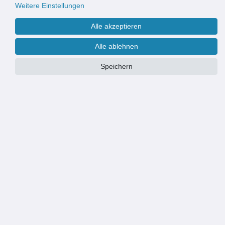
Weitere Einstellungen
Alle akzeptieren
Alle ablehnen
Speichern
PRODUKTÜBERSICHT
passend für ACO 90x60 cm Nebenraumfenster - Kippfenster, nicht für
Dreh-Kippflügel (Ist-Maß 84x53cm)
aus feuerverzinktem Stahl (Stärke: 1,5 mm) gefertigt
10x10 mm Quadratlochung
Montage: einfaches Stecken
schützt vor Laub und Ungeziefer