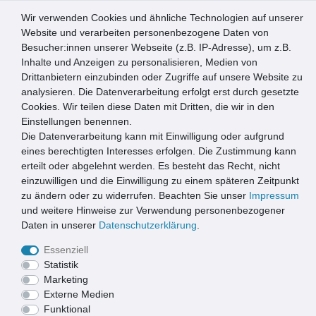
Wir verwenden Cookies und ähnliche Technologien auf unserer
0
Website und verarbeiten personenbezogene Daten von
Besucher:innen unserer Webseite (z.B. IP-Adresse), um z.B.
☰
Inhalte und Anzeigen zu personalisieren, Medien von
Drittanbietern einzubinden oder Zugriffe auf unsere Website zu
Artikel speichern
analysieren. Die Datenverarbeitung erfolgt erst durch gesetzte
Cookies. Wir teilen diese Daten mit Dritten, die wir in den
Einstellungen benennen.
Die Datenverarbeitung kann mit Einwilligung oder aufgrund
Flexischaukel blau
eines berechtigten Interesses erfolgen. Die Zustimmung kann
erteilt oder abgelehnt werden. Es besteht das Recht, nicht
einzuwilligen und die Einwilligung zu einem späteren Zeitpunkt
zu ändern oder zu widerrufen. Beachten Sie unser
Impressum
und weitere Hinweise zur Verwendung personenbezogener
Daten in unserer
Daten­schutz­erklärung
.
Essenziell
Statistik
Marketing
Externe Medien
Funktional