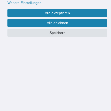
Weitere Einstellungen
Alle akzeptieren
Alle ablehnen
Speichern
PRODUKTÜBERSICHT
Universell einsetzbar
Für Fallrohre DN 80 - 105mm
Einfache und schnelle Montage - ohne das Fallrohr zu demontieren
Ansprechendes, elegantes Design
Hoher Wirkungsgrad >95%