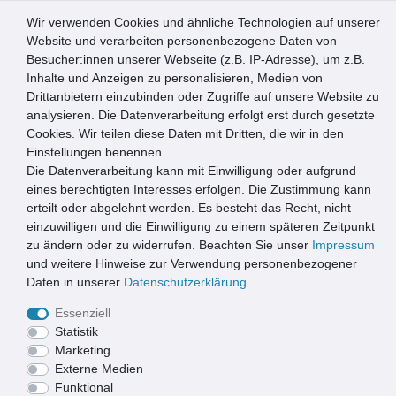
Wir verwenden Cookies und ähnliche Technologien auf unserer
0
Website und verarbeiten personenbezogene Daten von
Besucher:innen unserer Webseite (z.B. IP-Adresse), um z.B.
☰
Inhalte und Anzeigen zu personalisieren, Medien von
Drittanbietern einzubinden oder Zugriffe auf unsere Website zu
Artikel speichern
analysieren. Die Datenverarbeitung erfolgt erst durch gesetzte
Cookies. Wir teilen diese Daten mit Dritten, die wir in den
Einstellungen benennen.
Die Datenverarbeitung kann mit Einwilligung oder aufgrund
Marley Regensammler mit Filter und Überlaufstop DN 80-
105mm braun
eines berechtigten Interesses erfolgen. Die Zustimmung kann
erteilt oder abgelehnt werden. Es besteht das Recht, nicht
einzuwilligen und die Einwilligung zu einem späteren Zeitpunkt
zu ändern oder zu widerrufen. Beachten Sie unser
Impressum
und weitere Hinweise zur Verwendung personenbezogener
Daten in unserer
Daten­schutz­erklärung
.
Essenziell
Statistik
Marketing
Externe Medien
Funktional