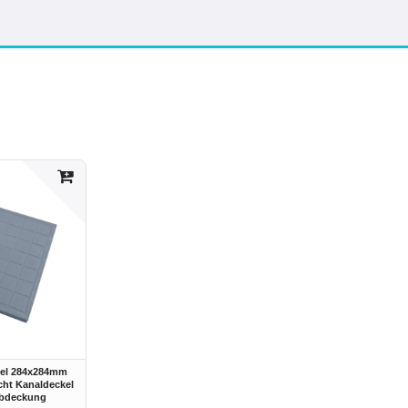
kel 284x284mm
cht Kanaldeckel
abdeckung