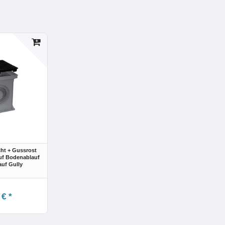
cht + Gussrost
f Bodenablauf
auf Gully
 € *