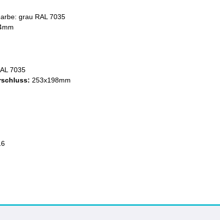
Farbe: grau RAL 7035
84mm
RAL 7035
rschluss
:
253x198mm
16