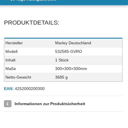
PRODUKTDETAILS:
Technisches
Wert
Hersteller
Marley Deutschland
Merkmal
Modell
532585-GVRO
Inhalt
1 Stück
Maße
300×300×300mm
Netto-Gewicht
3685 g
EAN:
4252000200300
Informationen zur Produktsicherheit