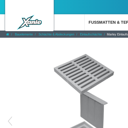
FUSSMATTEN & TE
Bauelemente
Schächte & Abdeckungen
Einlaufschächte
Marley Einlau