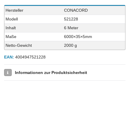
Technisches
Wert
Hersteller
CONACORD
Merkmal
Modell
521228
Inhalt
6 Meter
Maße
6000×35×5mm
Netto-Gewicht
2000 g
EAN:
4004947521228
Informationen zur Produktsicherheit