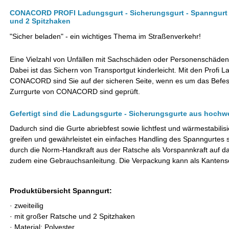
CONACORD PROFI Ladungsgurt - Sicherungsgurt - Spanngurt 6
und 2 Spitzhaken
"Sicher beladen" - ein wichtiges Thema im Straßenverkehr!
Eine Vielzahl von Unfällen mit Sachschäden oder Personenschäden
Dabei ist das Sichern von Transportgut kinderleicht.
Mit den Profi 
CONACORD sind Sie auf der sicheren Seite, wenn es um das Befest
Zurrgurte von CONACORD sind geprüft.
Gefertigt sind die Ladungsgurte - Sicherungsgurte aus hochw
Dadurch sind die Gurte abriebfest sowie lichtfest und wärmestabilis
greifen und gewährleistet ein einfaches Handling des Spanngurtes s
durch die Norm-Handkraft aus der Ratsche als Vorspannkraft auf das
zudem eine Gebrauchsanleitung. Die Verpackung kann als Kantens
Produktübersicht Spanngurt:
·
zweiteilig
·
mit großer Ratsche und 2 Spitzhaken
·
Material: Polyester