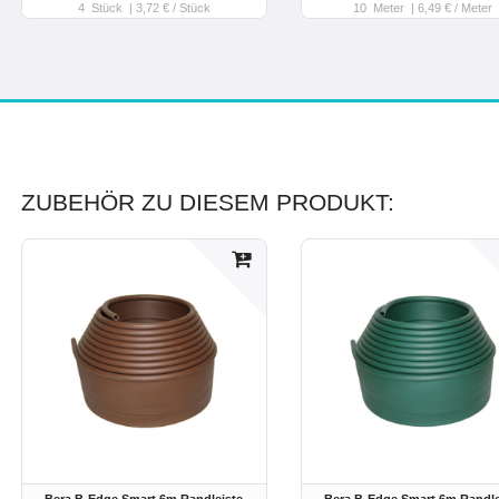
4
Stück
| 3,72 € / Stück
10
Meter
| 6,49 € / Meter
ZUBEHÖR ZU DIESEM PRODUKT:
Bera B-Edge Smart 6m Randleiste
Bera B-Edge Smart 6m Randle