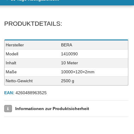
PRODUKTDETAILS:
Technisches
Wert
Hersteller
BERA
Merkmal
Modell
1410090
Inhalt
10 Meter
Maße
10000×120×2mm
Netto-Gewicht
2500 g
EAN:
4260488963525
Informationen zur Produktsicherheit