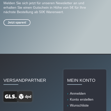
Melden Sie sich jetzt für unseren Newsletter an und
erhalten Sie einen Gutschein in Höhe von 5€ für Ihre
nächste Bestellung ab 50€ Warenwert.
Jetzt sparen!
VERSANDPARTNER
MEIN KONTO
Anmelden
Konto erstellen
Wunschliste