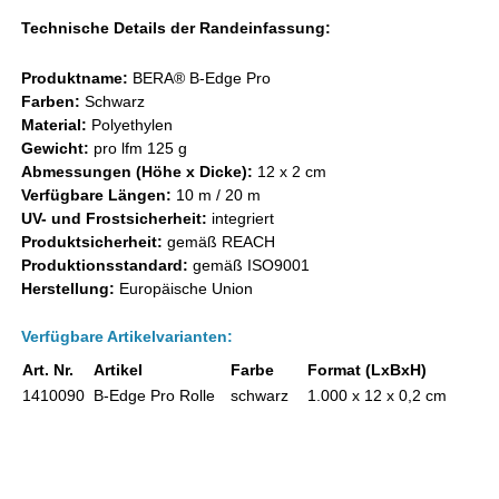
Technische Details der Randeinfassung:
Produktname:
BERA® B-Edge Pro
Farben:
Schwarz
Material:
Polyethylen
Gewicht:
pro lfm 125 g
Abmessungen (Höhe x Dicke):
12 x 2 cm
Verfügbare Längen:
10 m / 20 m
UV- und Frostsicherheit:
integriert
Produktsicherheit:
gemäß REACH
Produktionsstandard:
gemäß ISO9001
Herstellung:
Europäische Union
Verfügbare Artikelvarianten:
Art. Nr.
Artikel
Farbe
Format (LxBxH)
1410090
B-Edge Pro Rolle
schwarz
1.000 x 12 x 0,2 cm