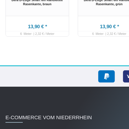
Rasenkante
, braun
Rasenkante
, grün
13,90 € *
13,90 € *
6
Meter
| 2,32 € / Meter
6
Meter
| 2,32 € / Meter
E-COMMERCE VOM NIEDERRHEIN