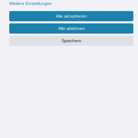
Weitere Einstellungen
Alle akzeptieren
Alle ablehnen
Speichern
Maße:
100 x 230 cm
90 x 210 cm
100 x 230 cm
PRODUKTÜBERSICHT
QUALITÄTSFLIEGENVORHANG: Fliegende Insekten bleiben draußen
MATERIAL: PVC Streifen, Farbe: transparent weiß, Stränge pro Meter: