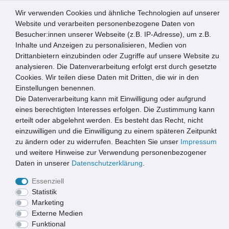
Wir verwenden Cookies und ähnliche Technologien auf unserer
0
Website und verarbeiten personenbezogene Daten von
Besucher:innen unserer Webseite (z.B. IP-Adresse), um z.B.
☰
Inhalte und Anzeigen zu personalisieren, Medien von
Drittanbietern einzubinden oder Zugriffe auf unsere Website zu
Artikel speichern
analysieren. Die Datenverarbeitung erfolgt erst durch gesetzte
Cookies. Wir teilen diese Daten mit Dritten, die wir in den
Einstellungen benennen.
Die Datenverarbeitung kann mit Einwilligung oder aufgrund
La Tenda Pro Türvorhang BELLANO 5 Größe: 100 x 230 cm
Farbe: schwarz transparent
eines berechtigten Interesses erfolgen. Die Zustimmung kann
erteilt oder abgelehnt werden. Es besteht das Recht, nicht
einzuwilligen und die Einwilligung zu einem späteren Zeitpunkt
zu ändern oder zu widerrufen. Beachten Sie unser
Impressum
und weitere Hinweise zur Verwendung personenbezogener
Daten in unserer
Daten­schutz­erklärung
.
Essenziell
Statistik
Marketing
Externe Medien
Funktional