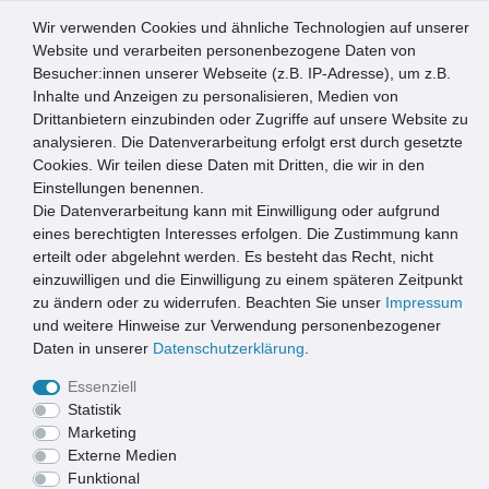
Wir verwenden Cookies und ähnliche Technologien auf unserer
0
Website und verarbeiten personenbezogene Daten von
Besucher:innen unserer Webseite (z.B. IP-Adresse), um z.B.
☰
Inhalte und Anzeigen zu personalisieren, Medien von
Drittanbietern einzubinden oder Zugriffe auf unsere Website zu
Artikel speichern
analysieren. Die Datenverarbeitung erfolgt erst durch gesetzte
Cookies. Wir teilen diese Daten mit Dritten, die wir in den
Einstellungen benennen.
Die Datenverarbeitung kann mit Einwilligung oder aufgrund
Conacord mycona Hängematte Fashion Green
eines berechtigten Interesses erfolgen. Die Zustimmung kann
erteilt oder abgelehnt werden. Es besteht das Recht, nicht
einzuwilligen und die Einwilligung zu einem späteren Zeitpunkt
zu ändern oder zu widerrufen. Beachten Sie unser
Impressum
und weitere Hinweise zur Verwendung personenbezogener
Daten in unserer
Daten­schutz­erklärung
.
Essenziell
Statistik
Marketing
Externe Medien
Funktional