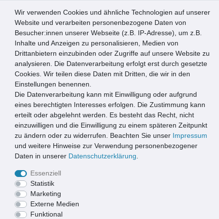
Wir verwenden Cookies und ähnliche Technologien auf unserer
0
Website und verarbeiten personenbezogene Daten von
Besucher:innen unserer Webseite (z.B. IP-Adresse), um z.B.
☰
Inhalte und Anzeigen zu personalisieren, Medien von
Drittanbietern einzubinden oder Zugriffe auf unsere Website zu
Artikel speichern
analysieren. Die Datenverarbeitung erfolgt erst durch gesetzte
Cookies. Wir teilen diese Daten mit Dritten, die wir in den
Einstellungen benennen.
Die Datenverarbeitung kann mit Einwilligung oder aufgrund
Conacord mycona Hängesitz Garda violett kariert
eines berechtigten Interesses erfolgen. Die Zustimmung kann
erteilt oder abgelehnt werden. Es besteht das Recht, nicht
einzuwilligen und die Einwilligung zu einem späteren Zeitpunkt
zu ändern oder zu widerrufen. Beachten Sie unser
Impressum
und weitere Hinweise zur Verwendung personenbezogener
Daten in unserer
Daten­schutz­erklärung
.
Essenziell
Statistik
Marketing
Externe Medien
Funktional