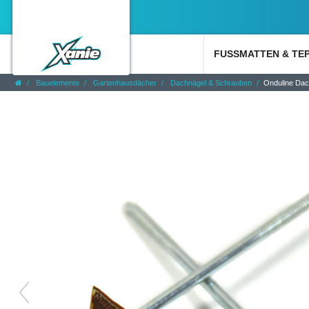
FUSSMATTEN & TE
Bauelemente
Gartenhausdächer
Dachnägel & Schrauben
Onduline Dach