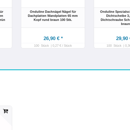
ür
Onduline Dachnägel Nägel für
Onduline Spezialsc
en
Dachplatten Wandplatten 65 mm
Dichtscheibe 3
grün
Kopf rund braun 100 Stk.
Dichtschraube Sch
brau
26,90 € *
29,90 
100
Stück
| 0,27 € / Stück
100
Stück
| 0,3