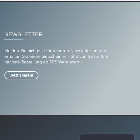
NEWSLETTER
Melden Sie sich jetzt für unseren Newsletter an und
erhalten Sie einen Gutschein in Höhe von 5€ für Ihre
nächste Bestellung ab 50€ Warenwert.
Jetzt sparen!