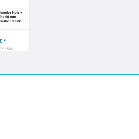
hraube Holz +
,9 x 60 mm
raube 100Stk.
n
€ *
0 € / Stück