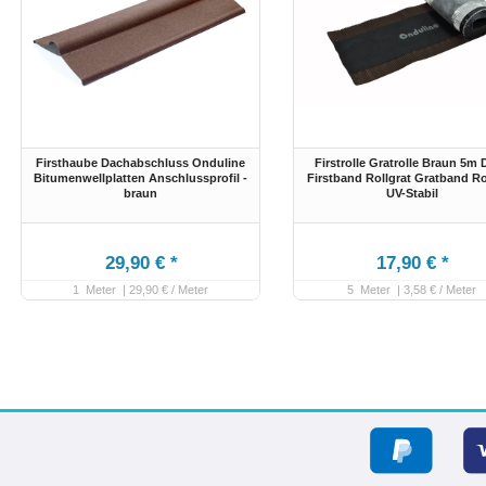
Firsthaube Dachabschluss Onduline
Firstrolle Gratrolle Braun 5m
Bitumenwellplatten Anschlussprofil -
Firstband Rollgrat Gratband Rol
braun
UV-Stabil
29,90 € *
17,90 € *
1
Meter
| 29,90 € / Meter
5
Meter
| 3,58 € / Meter