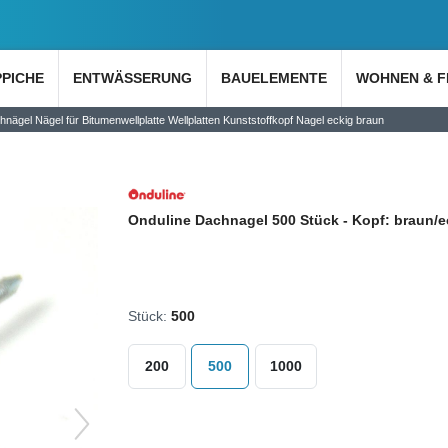
PPICHE
ENTWÄSSERUNG
BAUELEMENTE
WOHNEN & F
nägel Nägel für Bitumenwellplatte Wellplatten Kunststoffkopf Nagel eckig braun
Onduline Dachnagel 500 Stück - Kopf: braun/e
Stück:
500
200
500
1000