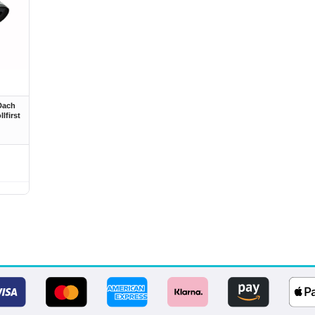
 Dach
lfirst