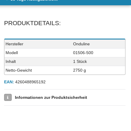
PRODUKTDETAILS:
Technisches
Wert
Hersteller
Onduline
Merkmal
Modell
01506-500
Inhalt
1 Stück
Netto-Gewicht
2750 g
EAN:
4260488965192
Informationen zur Produktsicherheit