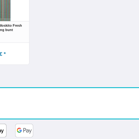
oskito Fresh
ng bunt
€ *