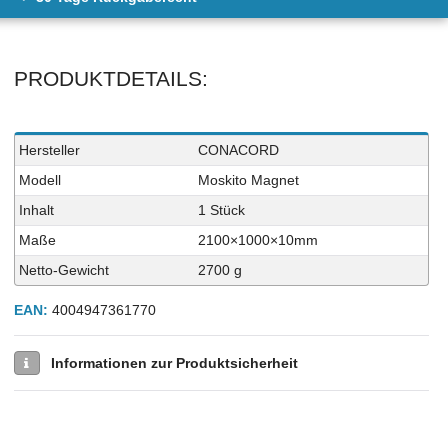
PRODUKTDETAILS:
Technisches
Wert
Hersteller
CONACORD
Merkmal
Modell
Moskito Magnet
Inhalt
1 Stück
Maße
2100×1000×10mm
Netto-Gewicht
2700 g
EAN:
4004947361770
Informationen zur Produktsicherheit