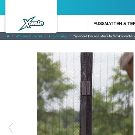
FUSSMATTEN & TE
Wohnen & Freizeit
Türvorhänge
Conacord Decona Moskito Moskitovorhan