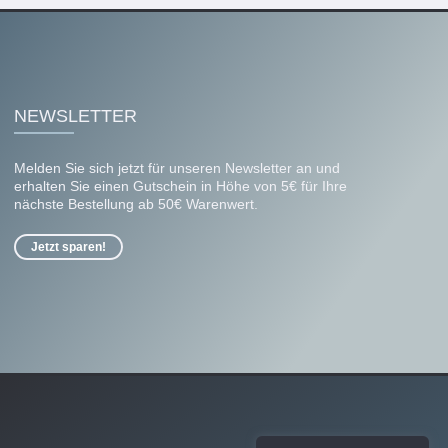
NEWSLETTER
Melden Sie sich jetzt für unseren Newsletter an und
erhalten Sie einen Gutschein in Höhe von 5€ für Ihre
nächste Bestellung ab 50€ Warenwert.
Jetzt sparen!