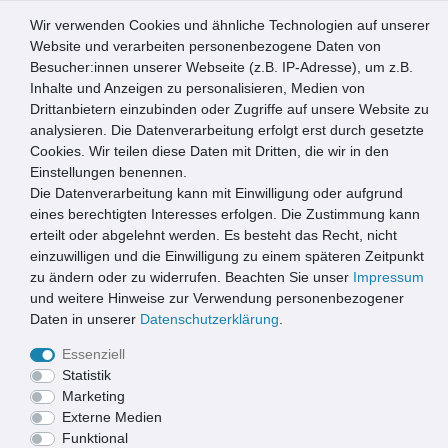
Wir verwenden Cookies und ähnliche Technologien auf unserer
0
Website und verarbeiten personenbezogene Daten von
Besucher:innen unserer Webseite (z.B. IP-Adresse), um z.B.
☰
Inhalte und Anzeigen zu personalisieren, Medien von
Drittanbietern einzubinden oder Zugriffe auf unsere Website zu
Artikel speichern
analysieren. Die Datenverarbeitung erfolgt erst durch gesetzte
Cookies. Wir teilen diese Daten mit Dritten, die wir in den
Einstellungen benennen.
Die Datenverarbeitung kann mit Einwilligung oder aufgrund
Conacord decona Türvorhang Seil 90x200cm Farbe: beige
schwarz
eines berechtigten Interesses erfolgen. Die Zustimmung kann
erteilt oder abgelehnt werden. Es besteht das Recht, nicht
einzuwilligen und die Einwilligung zu einem späteren Zeitpunkt
zu ändern oder zu widerrufen. Beachten Sie unser
Impressum
und weitere Hinweise zur Verwendung personenbezogener
Daten in unserer
Daten­schutz­erklärung
.
Essenziell
Statistik
Marketing
Externe Medien
Funktional