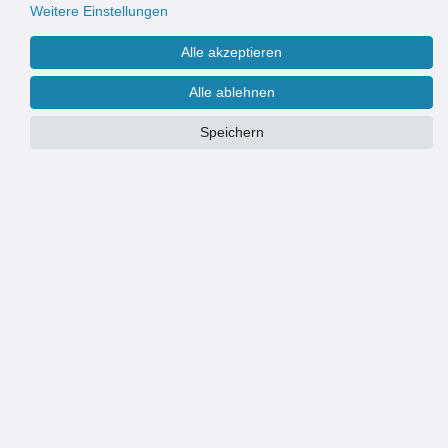
Weitere Einstellungen
Alle akzeptieren
Alle ablehnen
Speichern
PRODUKTÜBERSICHT
handgearbeitet
36 Stränge
Maße: 90x200cm
inkl. Aufhängungsleiste
Baumwolle