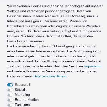
Wir verwenden Cookies und ähnliche Technologien auf unserer
0
Website und verarbeiten personenbezogene Daten von
Besucher:innen unserer Webseite (z.B. IP-Adresse), um z.B.
☰
Inhalte und Anzeigen zu personalisieren, Medien von
Drittanbietern einzubinden oder Zugriffe auf unsere Website zu
Artikel speichern
analysieren. Die Datenverarbeitung erfolgt erst durch gesetzte
Cookies. Wir teilen diese Daten mit Dritten, die wir in den
Einstellungen benennen.
Die Datenverarbeitung kann mit Einwilligung oder aufgrund
RUG Schlammeimer
eines berechtigten Interesses erfolgen. Die Zustimmung kann
erteilt oder abgelehnt werden. Es besteht das Recht, nicht
einzuwilligen und die Einwilligung zu einem späteren Zeitpunkt
zu ändern oder zu widerrufen. Beachten Sie unser
Impressum
und weitere Hinweise zur Verwendung personenbezogener
Daten in unserer
Daten­schutz­erklärung
.
Essenziell
Statistik
Marketing
Externe Medien
Funktional