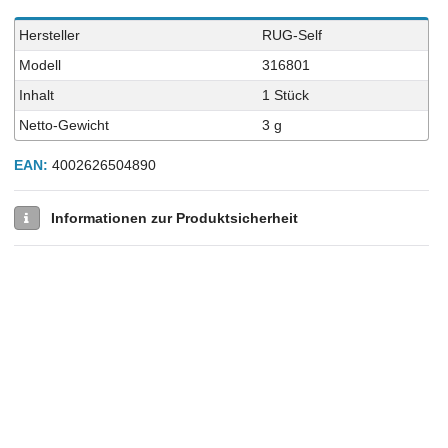
Technisches
Wert
Hersteller
RUG-Self
Merkmal
Modell
316801
Inhalt
1 Stück
Netto-Gewicht
3 g
EAN:
4002626504890
Informationen zur Produktsicherheit