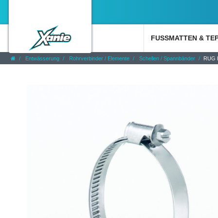
FUSSMATTEN & TE
Entwässerung
Rohrverbinder / Elemente
Schellen / Spannbänder
RUG E