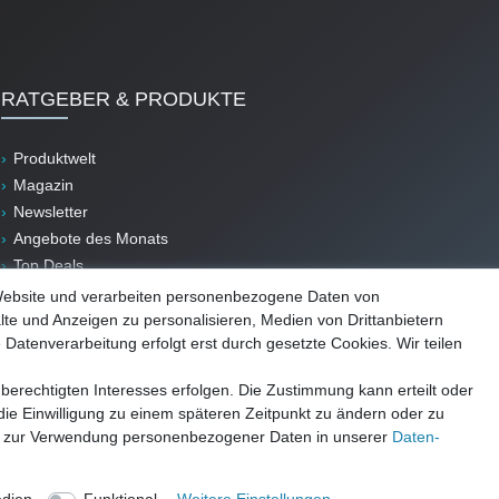
RATGEBER & PRODUKTE
Produktwelt
Magazin
Newsletter
Angebote des Monats
Top Deals
B-Ware
Website und verarbeiten personenbezogene Daten von
lte und Anzeigen zu personalisieren, Medien von Drittanbietern
 Datenverarbeitung erfolgt erst durch gesetzte Cookies. Wir teilen
berechtigten Interesses erfolgen. Die Zustimmung kann erteilt oder
die Einwilligung zu einem späteren Zeitpunkt zu ändern oder zu
e zur Verwendung personenbezogener Daten in unserer
Daten­
Impressum
AGB
Datenschutz
Widerrufsrecht
Vertrag widerrufen