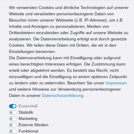
Wir verwenden Cookies und ähnliche Technologien auf unserer
0
Website und verarbeiten personenbezogene Daten von
Besucher:innen unserer Webseite (z.B. IP-Adresse), um z.B.
☰
Inhalte und Anzeigen zu personalisieren, Medien von
Drittanbietern einzubinden oder Zugriffe auf unsere Website zu
Artikel speichern
analysieren. Die Datenverarbeitung erfolgt erst durch gesetzte
Cookies. Wir teilen diese Daten mit Dritten, die wir in den
Einstellungen benennen.
Die Datenverarbeitung kann mit Einwilligung oder aufgrund
Marley Kamintür verzinkt 150x300mm
eines berechtigten Interesses erfolgen. Die Zustimmung kann
erteilt oder abgelehnt werden. Es besteht das Recht, nicht
einzuwilligen und die Einwilligung zu einem späteren Zeitpunkt
zu ändern oder zu widerrufen. Beachten Sie unser
Impressum
und weitere Hinweise zur Verwendung personenbezogener
Daten in unserer
Daten­schutz­erklärung
.
Essenziell
Statistik
Marketing
Externe Medien
Funktional