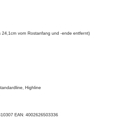
ils 24,1cm vom Rostanfang und -ende entfernt)
Standardline, Highline
r. 310307 EAN: 4002626503336