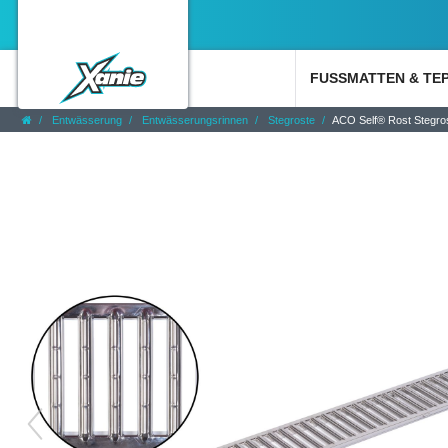
FUSSMATTEN & TE
Entwässerung
Entwässerungsrinnen
Stegroste
ACO Self® Rost Stegrost