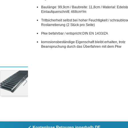
Baulänge: 99,9cm / Baubreite: 11,8cm / Material: Edelstahl
Einlaufquerschnitt: 468cm²/m
Trittsicherheit selbst bei hoher Feuchtigkeit / schraublos
Rostarretierung (2 Stück pro Seite)
Pkw befahrbar / entspricht DIN EN 1433/ZA
korrosionsbeständige Eigenschaft bleibt erhalten, trotz
Beanspruchung durch das Überfahren mit dem Pkw
✓ Kostenlose Retouren innerhalb DE