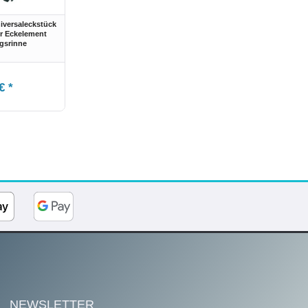
iversaleckstück
r Eckelement
gsrinne
€ *
NEWSLETTER