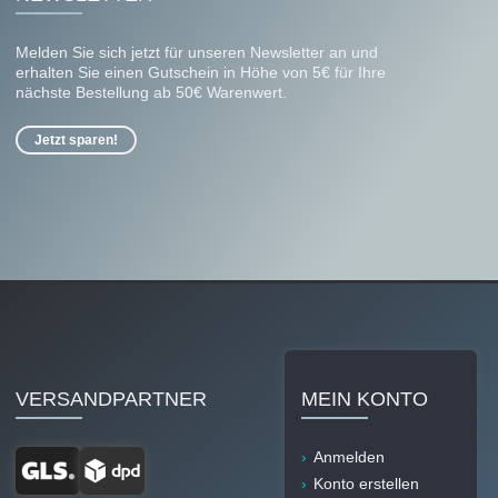
Melden Sie sich jetzt für unseren Newsletter an und
erhalten Sie einen Gutschein in Höhe von 5€ für Ihre
nächste Bestellung ab 50€ Warenwert.
Jetzt sparen!
VERSANDPARTNER
MEIN KONTO
Anmelden
Konto erstellen