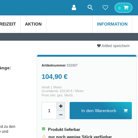
0
REIZEIT
AKTION
INFORMATION
Artikel speichern
Artikelnummer
310307
Länge:
104,90 €
Inhalt
1
Meter
Grundpreis
104,90 € / Meter
Preis inkl. ges. MwSt.
In den Warenkorb
st zu den
■
Produkt lieferbar
e und
⚠
nur noch wenige Stück verfügbar