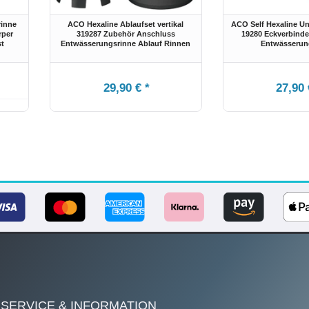
rinne
ACO Hexaline Ablaufset vertikal
ACO Self Hexaline Un
rper
319287 Zubehör Anschluss
19280 Eckverbinde
st
Entwässerungsrinne Ablauf Rinnen
Entwässerun
29,90 € *
27,90 
SERVICE & INFORMATION