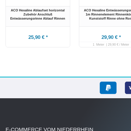
ACO Hexaline Ablaufset horizontal
ACO Hexaline Entwässerungs
Zubehör Anschluß
1m Rinnenelement Rinnenkö
Entwässerungsrinne Ablauf Rinnen
Kunststoff Rinne ohne Ro
25,90 € *
29,90 € *
1
Meter
| 29,90 € / Meter
E-COMMERCE VOM NIEDERRHEIN