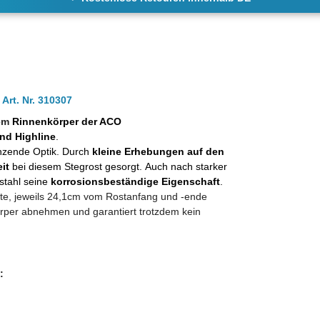
Art. Nr. 310307
dem
Rinnenkörper der ACO
und
Highline
.
länzende Optik. Durch
kleine Erhebungen auf den
eit
bei diesem Stegrost gesorgt. Auch nach starker
stahl seine
korrosionsbeständige Eigenschaft
.
eite, jeweils 24,1cm vom Rostanfang und -ende
örper abnehmen und garantiert trotzdem kein
t: