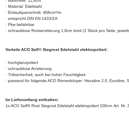
· Baubreite
: 11,8cm
·
Material: Edelstahl
· Einlaufquerschnitt: 468cm²/m
· entspricht DIN EN 1433/ZA
· Pkw befahrbar
·
schraublose Rostarretierung 1,8cm breit
(2 Stück pro Seite, jewe
Vorteile ACO Self
®
Stegrost Edelstahl elektropoliert:
·
hochglanzpoliert
·
schraublose Arretierung
· Trittsicherheit, auch bei hoher Feuchtigkeit
· passend für folgende ACO Rinnenkörper:
Hexaline 2.0, Euroline, 
Im Lieferumfang enthalten:
1x ACO Self® Rost Stegrost Edelstahl elektropoliert 100cm Art. N