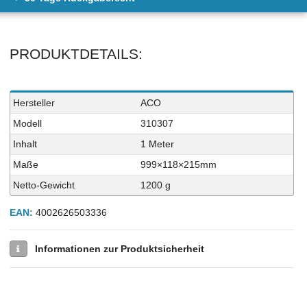
PRODUKTDETAILS:
Technisches
Wert
Hersteller
ACO
Merkmal
Modell
310307
Inhalt
1 Meter
Maße
999×118×215mm
Netto-Gewicht
1200 g
EAN:
4002626503336
Informationen zur Produktsicherheit