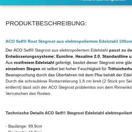
PRODUKTBESCHREIBUNG:
ACO Self® Rost Stegrost aus elektropoliertem Edelstahl 100cm 
Der ACO
Self® Stegrost aus elektropoliertem Edelstahl
passt zu 
Entwässerungssysteme:
Euroline
,
Hexaline 2.0
,
Standardline 
Aus
rostfreiem Edelstahl
gefertigt, besitzt dieser Stegrost eine g
einzelnen Stegen
ist selbst bei hoher Feuchtigkeit für
Trittsicherh
Beanspruchung durch das Überfahren mit dem Pkw behält der Edel
Durch die schraublose Rostarretierung 1,8 cm breit (2 Stück pro S
entfernt) lässt sich der ACO Stegrost problemlos von dem Rinnenk
Verrutschen des Rostes.
Technische Details ACO Self
®
Stegrost Edelstahl elektropolier
· Baulänge: 99,9cm