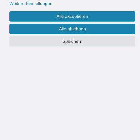
Weitere Einstellungen
Alle akzeptieren
Alle ablehnen
Speichern
PRODUKTÜBERSICHT
Zubehör zur RUG Fassadenrinne
5er Set
Stahl verzinkt
Artikel Nr. 320228