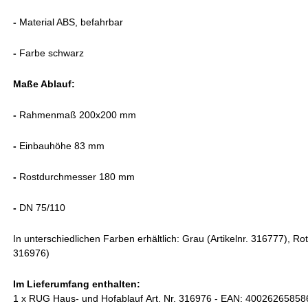
-
Material ABS, befahrbar
-
Farbe schwarz
Maße Ablauf:
-
Rahmenmaß 200x200 mm
-
Einbauhöhe 83 mm
-
Rostdurchmesser 180 mm
-
DN 75/110
In unterschiedlichen Farben erhältlich: Grau (Artikelnr. 316777), Ro
316976)
Im Lieferumfang enthalten:
1 x RUG Haus- und Hofablauf Art. Nr. 316976
- EAN: 40026265858