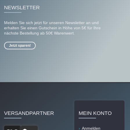
NEWSLETTER
Melden Sie sich jetzt für unseren Newsletter an und
erhalten Sie einen Gutschein in Höhe von 5€ für Ihre
nächste Bestellung ab 50€ Warenwert.
Jetzt sparen!
VERSANDPARTNER
MEIN KONTO
Anmelden