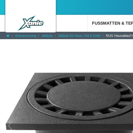
FUSSMATTEN & TE
Entwässerung
Abläufe
Abläufe für Haus, Hof & Keller
RUG Hausablauf Ho