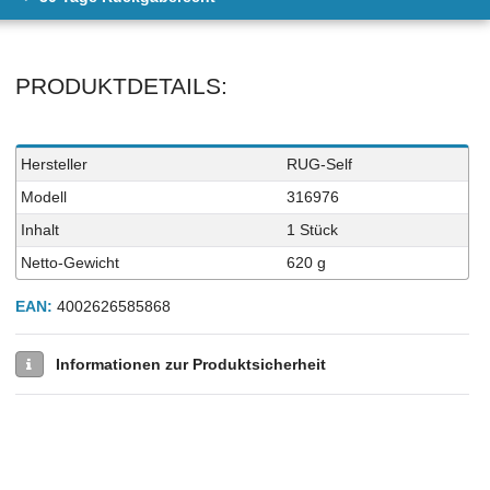
PRODUKTDETAILS:
Technisches
Wert
Hersteller
RUG-Self
Merkmal
Modell
316976
Inhalt
1 Stück
Netto-Gewicht
620 g
EAN:
4002626585868
Informationen zur Produktsicherheit