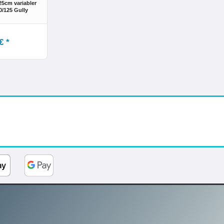
25cm variabler
0/125 Gully
€ *