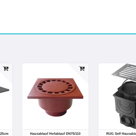
x25cm
Hausablauf Hofablauf DN75/110
RUG Self Hausabla