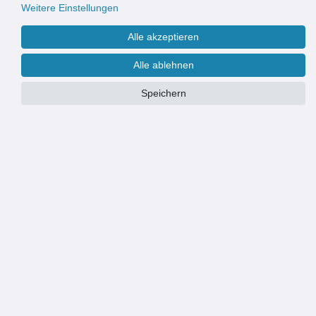
Weitere Einstellungen
Alle akzeptieren
Alle ablehnen
Speichern
Größe
Wir fertigen & liefern Eingangsmatten auch nach Maß
Weitere Informationen finden Sie
hier
.
PRODUKTÜBERSICHT
HOCHWERTIGE OPTIK: robuste und strapazierfähige Eingangsmatte
für Wohngebäude und Geschäftsgebäude