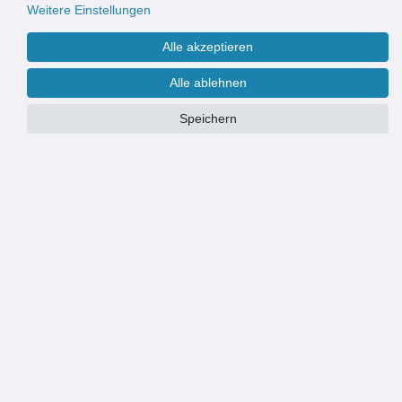
Weitere Einstellungen
Alle akzeptieren
Alle ablehnen
Speichern
Wir fertigen & liefern Eingangsmatten auch nach Maß
Weitere Informationen finden Sie
hier
.
PRODUKTÜBERSICHT
MAßE: ACO 600x400x75mm Bodenwanne Vario Light
KOMBINATION: geeignet für alle Vario Einleger (Abtrittroste +
Schuhabstreifermatten)
STABILITÄT: mit integrierter umlaufender Kunststoffzarge