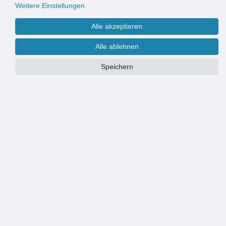
Weitere Einstellungen
Alle akzeptieren
Alle ablehnen
Speichern
PRODUKTÜBERSICHT
geringe Aufbauhöhe (auch für Leichtbauwände)
lange, schwenkbare Maueranker für eine sichere Befestigung
Türblatt mit wartungsfreien, leichtgängigen Spezialaufhängungen,
Türblatt aushängbar, links und rechts einbaubar
versenkter 7-mm-Vierkantverschluss zum Öffnen
Material: verzinktes, weiß beschichtetes Stahlblech