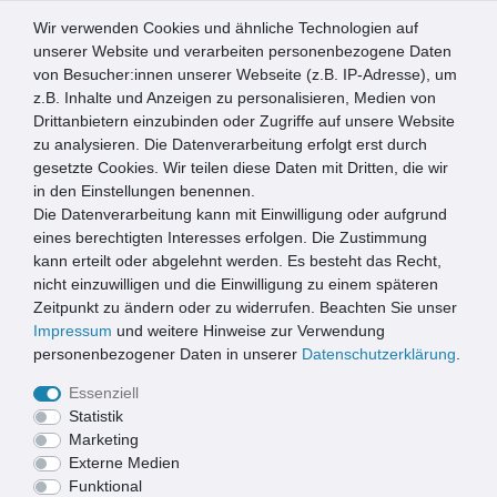
Wir verwenden Cookies und ähnliche Technologien auf
0
unserer Website und verarbeiten personenbezogene Daten
von Besucher:innen unserer Webseite (z.B. IP-Adresse), um
☰
z.B. Inhalte und Anzeigen zu personalisieren, Medien von
Drittanbietern einzubinden oder Zugriffe auf unsere Website
zu analysieren. Die Datenverarbeitung erfolgt erst durch
KONTAKTFORMULAR
gesetzte Cookies. Wir teilen diese Daten mit Dritten, die wir
in den Einstellungen benennen.
Ceres::Template.mailFormHoneypotLabel
ANREDE*
Die Datenverarbeitung kann mit Einwilligung oder aufgrund
eines berechtigten Interesses erfolgen. Die Zustimmung
kann erteilt oder abgelehnt werden. Es besteht das Recht,
nicht einzuwilligen und die Einwilligung zu einem späteren
VORNAME*
Zeitpunkt zu ändern oder zu widerrufen. Beachten Sie unser
Impressum
und weitere Hinweise zur Verwendung
NACHNAME*
personenbezogener Daten in unserer
Daten­schutz­erklärung
.
Essenziell
E-MAIL*
Statistik
Marketing
Externe Medien
TELEFON (OPTIONAL)
Funktional