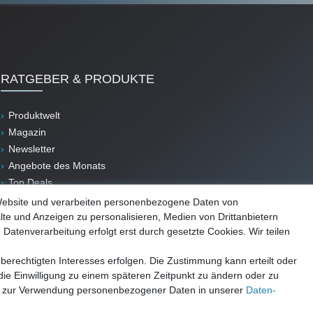
RATGEBER & PRODUKTE
Produktwelt
Magazin
Newsletter
Angebote des Monats
Top Deals
B-Ware
Website und verarbeiten personenbezogene Daten von
lte und Anzeigen zu personalisieren, Medien von Drittanbietern
 Datenverarbeitung erfolgt erst durch gesetzte Cookies. Wir teilen
berechtigten Interesses erfolgen. Die Zustimmung kann erteilt oder
die Einwilligung zu einem späteren Zeitpunkt zu ändern oder zu
e zur Verwendung personenbezogener Daten in unserer
Daten­
Impressum
AGB
Datenschutz
Widerrufsrecht
Vertrag widerrufen