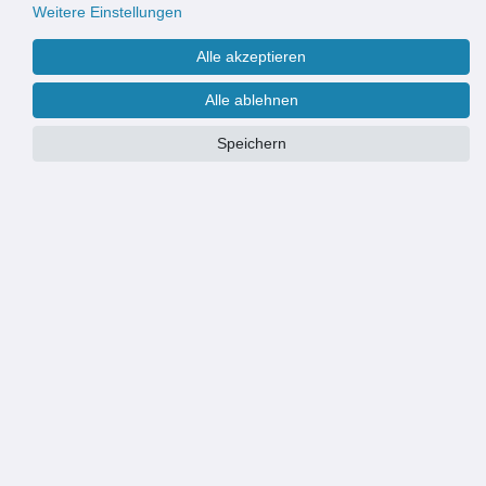
Weitere Einstellungen
Alle akzeptieren
Alle ablehnen
Speichern
Größe
Wir fertigen & liefern Eingangsmatten auch nach Maß
Weitere Informationen finden Sie
hier
.
PRODUKTÜBERSICHT
HOCHWERTIGE OPTIK: robuste und strapazierfähige Eingangsmatte
für Wohngebäude und Geschäftsgebäude