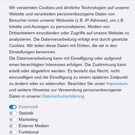
Wir verwenden Cookies und ähnliche Technologien auf unserer
0
Website und verarbeiten personenbezogene Daten von
Besucher:innen unserer Webseite (z.B. IP-Adresse), um z.B.
☰
Inhalte und Anzeigen zu personalisieren, Medien von
Drittanbietern einzubinden oder Zugriffe auf unsere Website zu
Artikel speichern
analysieren. Die Datenverarbeitung erfolgt erst durch gesetzte
Cookies. Wir teilen diese Daten mit Dritten, die wir in den
Einstellungen benennen.
Die Datenverarbeitung kann mit Einwilligung oder aufgrund
Emco Eingangsmatte DIPLOMAT + Rahmen 15mm Aluminium
| 100x50cm | Large Rips Anthrazit
eines berechtigten Interesses erfolgen. Die Zustimmung kann
erteilt oder abgelehnt werden. Es besteht das Recht, nicht
einzuwilligen und die Einwilligung zu einem späteren Zeitpunkt
zu ändern oder zu widerrufen. Beachten Sie unser
Impressum
und weitere Hinweise zur Verwendung personenbezogener
Daten in unserer
Daten­schutz­erklärung
.
Essenziell
Statistik
Marketing
Externe Medien
Funktional