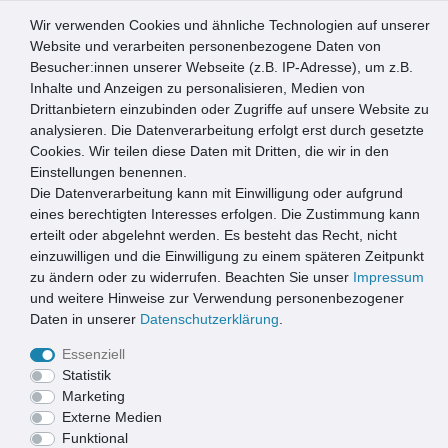
Wir verwenden Cookies und ähnliche Technologien auf unserer
0
Website und verarbeiten personenbezogene Daten von
Besucher:innen unserer Webseite (z.B. IP-Adresse), um z.B.
☰
Inhalte und Anzeigen zu personalisieren, Medien von
Drittanbietern einzubinden oder Zugriffe auf unsere Website zu
Artikel speichern
analysieren. Die Datenverarbeitung erfolgt erst durch gesetzte
Cookies. Wir teilen diese Daten mit Dritten, die wir in den
Einstellungen benennen.
Die Datenverarbeitung kann mit Einwilligung oder aufgrund
Emco Eingangsmatte DIPLOMAT + Bodenwanne 75mm
Aluminium | 60x40cm | Large Rips Hellgrau
eines berechtigten Interesses erfolgen. Die Zustimmung kann
erteilt oder abgelehnt werden. Es besteht das Recht, nicht
einzuwilligen und die Einwilligung zu einem späteren Zeitpunkt
zu ändern oder zu widerrufen. Beachten Sie unser
Impressum
und weitere Hinweise zur Verwendung personenbezogener
Daten in unserer
Daten­schutz­erklärung
.
Essenziell
Statistik
Marketing
Externe Medien
Funktional