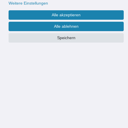
Weitere Einstellungen
Alle akzeptieren
Alle ablehnen
Speichern
Größe:
67x120 cm
Ø 100 cm
67x120 cm
67x150 cm
Motiv:
shades black