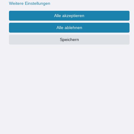
Weitere Einstellungen
Alle akzeptieren
Alle ablehnen
Speichern
Größe:
Ø 100 cm
Ø 100 cm
67x120 cm
67x150 cm
Motiv:
la fleur anthrazit