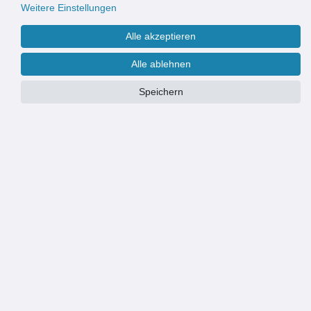
Weitere Einstellungen
Alle akzeptieren
Alle ablehnen
Speichern
Größe:
67x150 cm
Ø 100 cm
67x120 cm
67x150 cm
Motiv:
rainbow beige